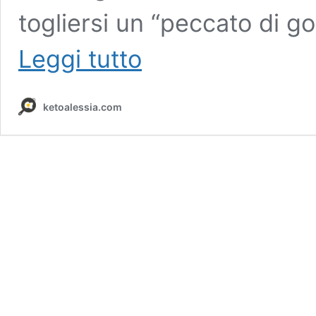
togliersi un “peccato di go
Cestini
Leggi tutto
di
frolla
keto
ketoalessia.com
low
carb