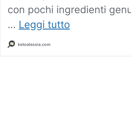
con pochi ingredienti genui
Torta
…
Leggi tutto
Tiramisù
chetogenica
ketoalessia.com