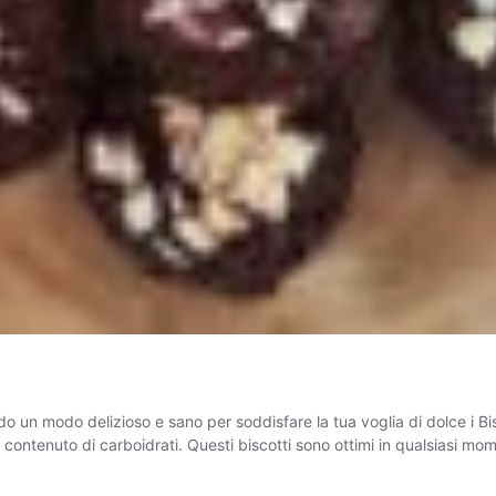
 un modo delizioso e sano per soddisfare la tua voglia di dolce i Bisc
 contenuto di carboidrati. Questi biscotti sono ottimi in qualsiasi m