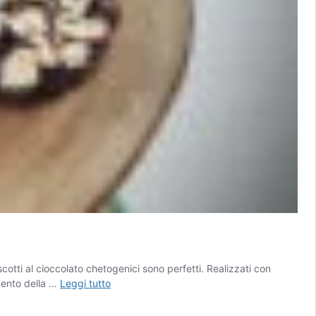
otti al cioccolato chetogenici sono perfetti. Realizzati con
Biscotti
omento della …
Leggi tutto
al
cioccolato