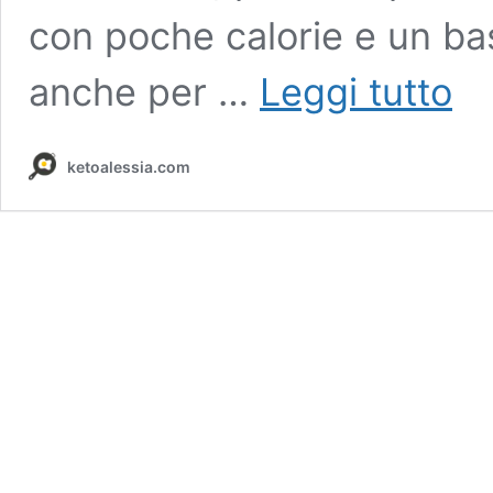
con poche calorie e un ba
Crep
anche per …
Leggi tutto
di
zucc
cheto
ketoalessia.com