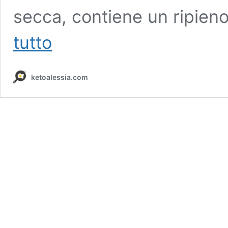
secca, contiene un ripien
Quiche
tutto
alla
Carbonara
chetogenica
ketoalessia.com