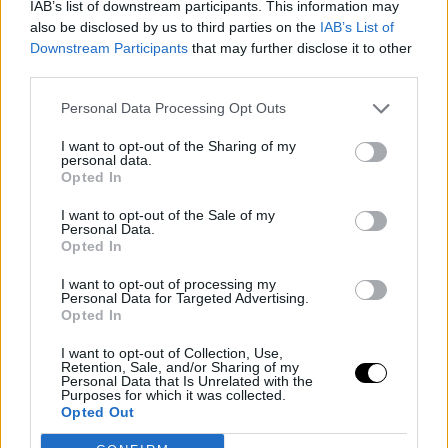
IAB’s list of downstream participants. This information may
also be disclosed by us to third parties on the
IAB’s List of
Downstream Participants
that may further disclose it to other
third parties.
Personal Data Processing Opt Outs
I want to opt-out of the Sharing of my
personal data.
Opted In
I want to opt-out of the Sale of my
PIZZA E FOCACCE KETO
Personal Data.
Opted In
Solo albumi e cavolfiore: il segreto della
I want to opt-out of processing my
mia focaccia perfetta!
Personal Data for Targeted Advertising.
Opted In
Di
Alessia Vinci
4 Novembre 2025
4 min lettura
I want to opt-out of Collection, Use,
Hai mai provato una focaccia keto al cavolfiore con gli albumi che
Retention, Sale, and/or Sharing of my
resta davvero alta, soffice e compatta anche senza…
Personal Data that Is Unrelated with the
Purposes for which it was collected.
Opted Out