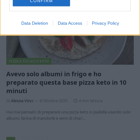
CONFIRM
Data Deletion
Data Access
Privacy Policy
PIZZA E FOCACCE KETO
Avevo solo albumi in frigo e ho
preparato questa base pizza keto in 10
minuti
Di
Alessia Vinci
8 Ottobre 2025
4 min lettura
Hai mai pensato di preparare una pizza keto in padella usando solo
albumi, farina di mandorle e semi di chia?…