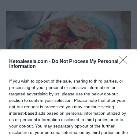
Ketoalessia.com -
Do Not Process My Personal
Information
PIZZA E FOCACCE KETO
If you wish to opt-out of the sale, sharing to third parties, or
processing of your personal or sensitive information for
Dimentica la solita focaccia: la versione
targeted advertising by us, please use the below opt-out
keto virale che amerai al primo morso
section to confirm your selection. Please note that after your
opt-out request is processed you may continue seeing
Di
Alessia Vinci
14 Novembre 2025
4 min lettura
interest-based ads based on personal information utilized by
Ci sono ricette che sanno trasformare un semplice momento della
us or personal information disclosed to third parties prior to
giornata in qualcosa di speciale. Questa focaccia keto fatta in…
your opt-out. You may separately opt-out of the further
disclosure of your personal information by third parties on the