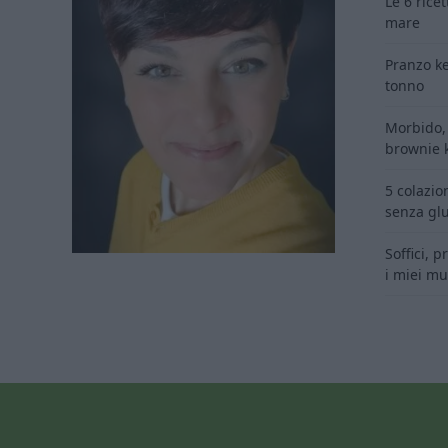
Le 6 rice
mare
Pranzo ke
tonno
Morbido, 
brownie k
5 colazion
senza glu
Soffici, 
i miei muf