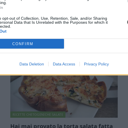
ing.
versione keto virale che amerai al
In
primo morso
o opt-out of Collection, Use, Retention, Sale, and/or Sharing
Di
Alessia Vinci
14 Novembre 2025
4 min lettura
ersonal Data that Is Unrelated with the Purposes for which it
lected.
Out
Ci sono ricette che sanno trasformare un semplice momento
della giornata in qualcosa di speciale. Questa focaccia keto fatta
in…
CONFIRM
Data Deletion
Data Access
Privacy Policy
RICETTE CHETOGENICHE SALATE
Hai mai provato la torta salata fatta