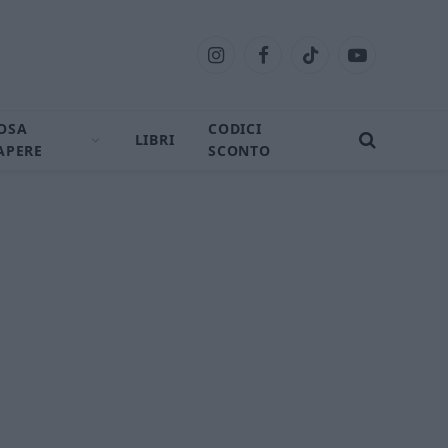
Instagram
Facebook
TikTok
YouTube
OSA
CODICI
LIBRI
APERE
SCONTO