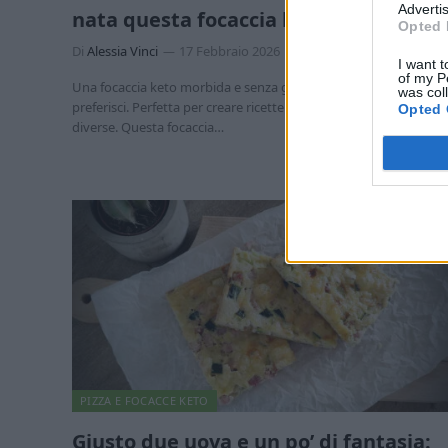
Advertis
nata questa focaccia keto pazzesca
Opted 
Di
Alessia Vinci
17 Febbraio 2026
4 min lettura
I want t
of my P
Una focaccia keto morbida e senza glutine da farcire come
was col
preferisci. Perfetta per creare ricette chetogeniche sempre
Opted 
diverse. Questa focaccia…
PIZZA E FOCACCE KETO
Giusto due uova e un po’ di fantasia: