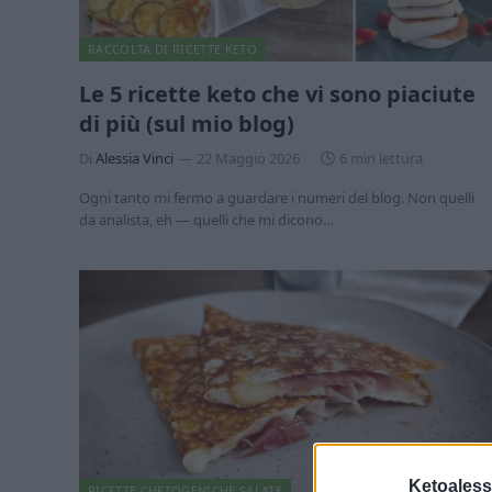
RACCOLTA DI RICETTE KETO
Le 5 ricette keto che vi sono piaciute
di più (sul mio blog)
Di
Alessia Vinci
22 Maggio 2026
6 min lettura
Ogni tanto mi fermo a guardare i numeri del blog. Non quelli
da analista, eh — quelli che mi dicono…
Ketoaless
RICETTE CHETOGENICHE SALATE