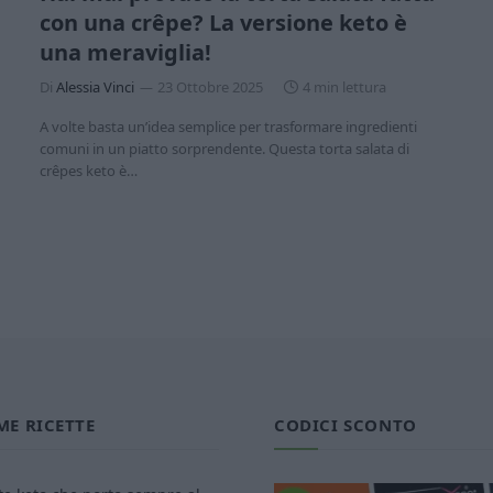
con una crêpe? La versione keto è
una meraviglia!
Di
Alessia Vinci
23 Ottobre 2025
4 min lettura
A volte basta un’idea semplice per trasformare ingredienti
comuni in un piatto sorprendente. Questa torta salata di
crêpes keto è…
ME RICETTE
CODICI SCONTO