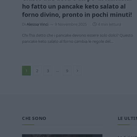
ho fatto un pancake keto salato al
forno divino, pronto in pochi minuti!
Di
Alessia Vinci
9 Novembre 2025
4 min lettura
Chi l’ha detto che i pancake devono essere solo dolci? Questo
pancake keto salato al forno cambia le regole del…
Prossimo
…
1
2
3
9
CHI SONO
LE ULTI