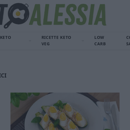
 KETO
RICETTE KETO
LOW
C
VEG
CARB
S
ICI