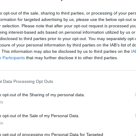
Avevo solo feta e uova è nato questo
to opt-out of the sale, sharing to third parties, or processing of your per
rotolo keto incredibile
formation for targeted advertising by us, please use the below opt-out s
r selection. Please note that after your opt-out request is processed y
Di
Alessia Vinci
12 Marzo 2026
5 min lettura
eing interest-based ads based on personal information utilized by us or
disclosed to third parties prior to your opt-out. You may separately opt-
Solo feta e uova per creare una base morbida e saporita da
losure of your personal information by third parties on the IAB’s list of
farcire come vuoi. Una di quelle ricette keto…
. This information may also be disclosed by us to third parties on the
IA
Participants
that may further disclose it to other third parties.
l Data Processing Opt Outs
o opt-out of the Sharing of my personal data.
In
o opt-out of the Sale of my Personal Data.
PIZZA E FOCACCE KETO
In
Dimentica la solita focaccia: la
to opt-out of processing my Personal Data for Targeted