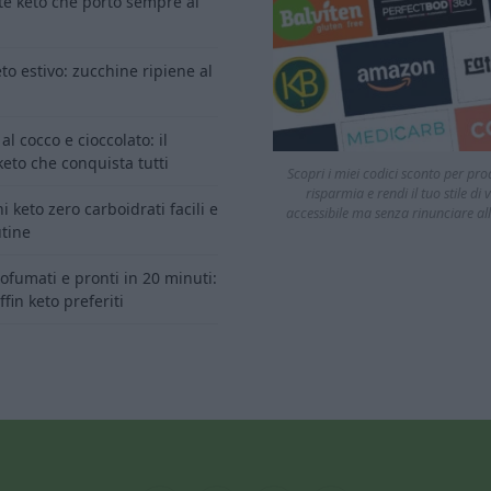
tte keto che porto sempre al
to estivo: zucchine ripiene al
al cocco e cioccolato: il
eto che conquista tutti
Scopri i miei codici sconto per prod
risparmia e rendi il tuo stile di v
i keto zero carboidrati facili e
accessibile ma senza rinunciare all
tine
profumati e pronti in 20 minuti:
fin keto preferiti