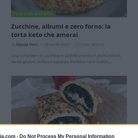
PIZZA E FOCACCE KETO
Zucchine, albumi e zero forno: la
torta keto che amerai
Di
Alessia Vinci
28 Aprile 2026
5 min lettura
Una torta keto di zucchine in padella pronta in pochi minuti,
senza glutine, soffice e saziante. Perfetta tra le ricette…
ia.com -
Do Not Process My Personal Information
RICETTE CHETOGENICHE SALATE