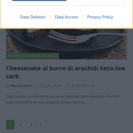
Data Deletion
Data Access
Privacy Policy
RICETTE DOLCI CHETOGENICI
Cheesecake al burro di arachidi keto low
carb
Di
Alessia Vinci
1 Luglio 2024
6 min lettura
Oggi voglio condividere con te un dessert keto delizioso che non
solo soddisferà la tua voglia di dolce, ma che…
Prossimo
1
2
3