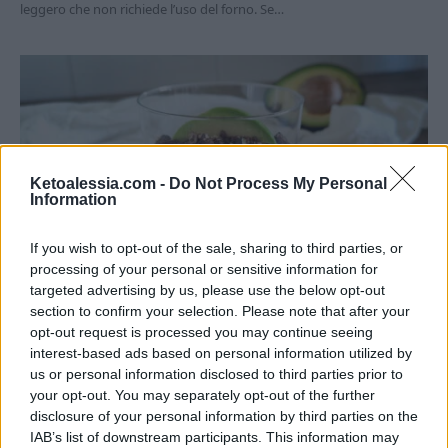
leggero che non richiede l’uso del forno. Se…
Ketoalessia.com -
Do Not Process My Personal
Information
If you wish to opt-out of the sale, sharing to third parties, or
processing of your personal or sensitive information for
RICETTE DOLCI CHETOGENICI
targeted advertising by us, please use the below opt-out
Dessert keto all’avocado: ricetta senza
section to confirm your selection. Please note that after your
opt-out request is processed you may continue seeing
cottura
interest-based ads based on personal information utilized by
Di
Alessia Vinci
3 Agosto 2024
5 min lettura
us or personal information disclosed to third parties prior to
your opt-out. You may separately opt-out of the further
Immagina un dessert che si prepara in un batter d’occhio, senza
disclosure of your personal information by third parties on the
bisogno di accendere il forno. Il dessert keto all’avocado…
IAB’s list of downstream participants. This information may