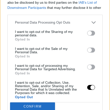
also be disclosed by us to third parties on the
IAB’s List of
Downstream Participants
that may further disclose it to other
third parties.
Personal Data Processing Opt Outs
I want to opt-out of the Sharing of my
personal data.
Opted In
I want to opt-out of the Sale of my
Personal Data.
Opted In
RICETTE DOLCI CHETOGENICI
I want to opt-out of processing my
Cheesecake keto con fiocchi di latte
Personal Data for Targeted Advertising.
Opted In
Di
Alessia Vinci
22 Luglio 2024
6 min lettura
I want to opt-out of Collection, Use,
Retention, Sale, and/or Sharing of my
Se stai cercando una ricetta che soddisfi la tua voglia di dolce senza
Personal Data that Is Unrelated with the
compromettere il tuo stile di vita keto,…
Purposes for which it was collected.
Opted Out
CONFIRM