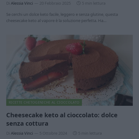
Di
Alessia Vinci
20 Febbraio 2025
5 min lettura
Se cerchi un dolce keto facile, leggero e senza glutine, questa
cheesecake keto al vapore è la soluzione perfetta. Ha…
RICETTE CHETOGENICHE AL CIOCCOLATO
Cheesecake keto al cioccolato: dolce
senza cottura
Di
Alessia Vinci
5 Ottobre 2024
5 min lettura