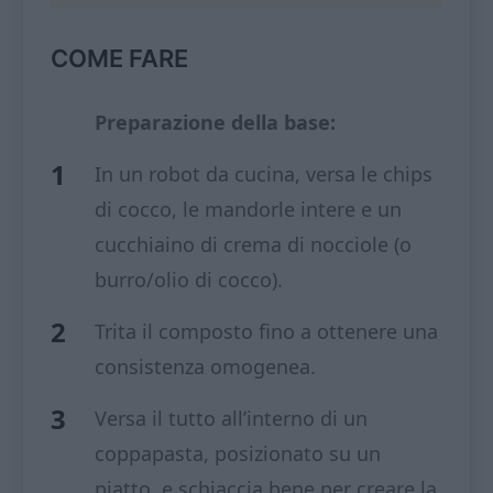
COME FARE
Preparazione della base:
In un robot da cucina, versa le chips
di cocco, le mandorle intere e un
cucchiaino di crema di nocciole (o
burro/olio di cocco).
Trita il composto fino a ottenere una
consistenza omogenea.
Versa il tutto all’interno di un
coppapasta, posizionato su un
piatto, e schiaccia bene per creare la