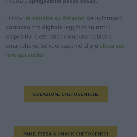
ricetta e
spiegazione passo passo.
Li trovi
in vendita su Amazon
sia in formato
cartaceo
che
digitale
leggibile su tutti i
dispositivi elettronici: computer, tablet e
smartphone. Se vuoi saperne di più
clicca sui
link qui sotto!
COLAZIONI CHETOGENICHE
PANE, PIZZA & SNACK CHETOGENICI