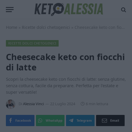
Home
»
Ricette dolci chetogenici
»
Cheesecake keto con fiocchi di latte
RICETTE DOLCI CHETOGENICI
Cheesecake keto con fiocchi
di latte
Scopri la cheesecake keto con fiocchi di latte: senza glutine,
senza cottura, facile da preparare. Perfetta per l'estate e
super versatile!
Di
Alessia Vinci
22 Luglio 2024
6 min lettura
Facebook
WhatsApp
Telegram
Email