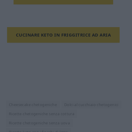
CUCINARE KETO IN FRIGGITRICE AD ARIA
Cheesecake chetogeniche
Dolci al cucchiaio chetogenici
Ricette chetogeniche senza cottura
Ricette chetogeniche senza uova
Ricette keto con i fiocchi di latte