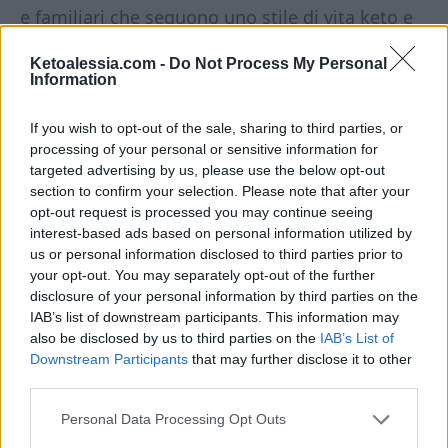
e familiari che seguono uno stile di vita keto e
low carb. Buon shopping!
Ketoalessia.com -
Do Not Process My Personal
Information
If you wish to opt-out of the sale, sharing to third parties, or
processing of your personal or sensitive information for
targeted advertising by us, please use the below opt-out
section to confirm your selection. Please note that after your
Questo articolo
contiene link di
opt-out request is processed you may continue seeing
affiliazione.
In qualità di Associate
interest-based ads based on personal information utilized by
Amazon, guadagno una piccola
us or personal information disclosed to third parties prior to
commissione dagli acquisti idonei.
your opt-out. You may separately opt-out of the further
L’affiliazione mi aiuta a coprire le spese
disclosure of your personal information by third parties on the
associate alla gestione di questo sito. Per
IAB’s list of downstream participants. This information may
te non ci sono costi aggiuntivi.
also be disclosed by us to third parties on the
IAB’s List of
Downstream Participants
that may further disclose it to other
third parties.
Personal Data Processing Opt Outs