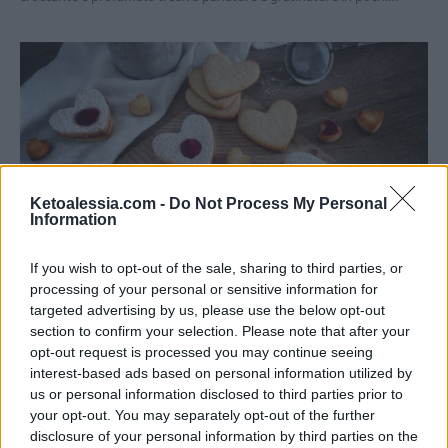
Ketoalessia.com -
Do Not Process My Personal
Information
RICETTE DOLCI CHETOGENICI
If you wish to opt-out of the sale, sharing to third parties, or
processing of your personal or sensitive information for
Non solo a San Valentino: questi biscotti
targeted advertising by us, please use the below opt-out
keto senza uova li rifai sempre
section to confirm your selection. Please note that after your
opt-out request is processed you may continue seeing
Di
Alessia Vinci
12 Febbraio 2026
5 min lettura
interest-based ads based on personal information utilized by
Se pensi che senza uova una frolla keto non possa funzionare, questi
us or personal information disclosed to third parties prior to
biscotti keto occhio di bue ti faranno cambiare…
your opt-out. You may separately opt-out of the further
disclosure of your personal information by third parties on the