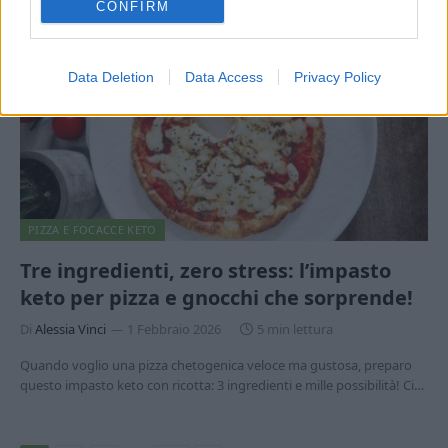
CONFIRM
Data Deletion
Data Access
Privacy Policy
PIZZA E FOCACCE KETO
Tre ingredienti, zero stress: l’impasto
keto per pizza e gnocchi che sorprende!
Di
Alessia Vinci
1 Febbraio 2026
5 min lettura
Quando voglio una pizza chetogenica veloce ma gustosa, preparo
questo impasto keto con ricotta: 3 ingredienti e mille possibilità! Ci…