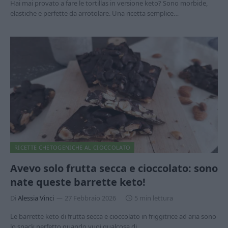
Hai mai provato a fare le tortillas in versione keto? Sono morbide,
elastiche e perfette da arrotolare. Una ricetta semplice…
RICETTE CHETOGENICHE AL CIOCCOLATO
Avevo solo frutta secca e cioccolato: sono
nate queste barrette keto!
Di
Alessia Vinci
27 Febbraio 2026
5 min lettura
Le barrette keto di frutta secca e cioccolato in friggitrice ad aria sono
lo snack perfetto quando vuoi qualcosa di…