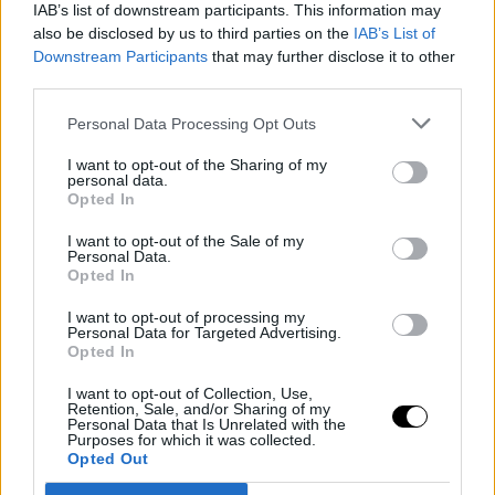
IAB’s list of downstream participants. This information may
also be disclosed by us to third parties on the
IAB’s List of
Downstream Participants
that may further disclose it to other
third parties.
Personal Data Processing Opt Outs
I want to opt-out of the Sharing of my
personal data.
Opted In
I want to opt-out of the Sale of my
RICETTE CHETOGENICHE SALATE
Personal Data.
Opted In
Avevo solo dello yogurt in frigo… e ho
I want to opt-out of processing my
fatto la piadina keto più buona di
Personal Data for Targeted Advertising.
Opted In
sempre
I want to opt-out of Collection, Use,
Di
Alessia Vinci
8 Febbraio 2026
4 min lettura
Retention, Sale, and/or Sharing of my
Personal Data that Is Unrelated with the
Se pensi che in keto la piadina sia solo un lontano ricordo, questa
Purposes for which it was collected.
ricetta ti farà cambiare idea. La piadina…
Opted Out