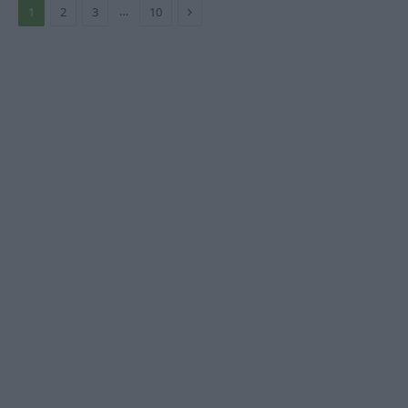
Prossimo
…
1
2
3
10