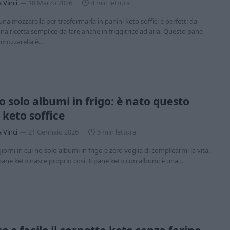
a Vinci
18 Marzo 2026
4 min lettura
una mozzarella per trasformarla in panini keto soffici e perfetti da
Una ricetta semplice da fare anche in friggitrice ad aria. Questo pane
a mozzarella è…
 solo albumi in frigo: è nato questo
 keto soffice
a Vinci
21 Gennaio 2026
5 min lettura
iorni in cui ho solo albumi in frigo e zero voglia di complicarmi la vita.
ane keto nasce proprio così. Il pane keto con albumi è una…