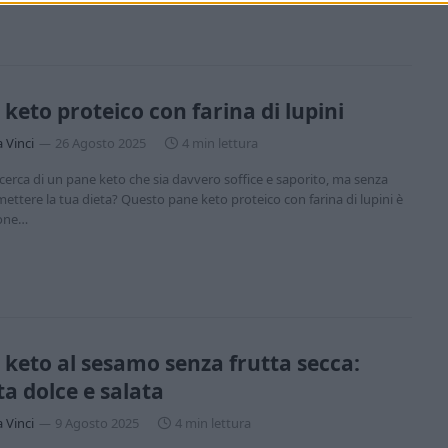
keto proteico con farina di lupini
a Vinci
26 Agosto 2025
4 min lettura
ricerca di un pane keto che sia davvero soffice e saporito, ma senza
ttere la tua dieta? Questo pane keto proteico con farina di lupini è
ione…
 keto al sesamo senza frutta secca:
ta dolce e salata
a Vinci
9 Agosto 2025
4 min lettura