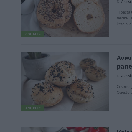
Di
Alessi
Ti basta 
farcire. 
keto all
PANE KETO
Avevo
pane
Di
Alessi
Ci sono g
Questo p
PANE KETO