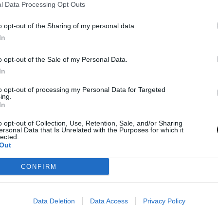
l Data Processing Opt Outs
ne keto che preparo in 5 minuti (e
o opt-out of the Sharing of my personal data.
In
uma d’autunno)
a Vinci
5 Ottobre 2025
4 min lettura
o opt-out of the Sale of my Personal Data.
In
 di svegliarti con voglia di pane fresco, ma senza uscire dalla chetosi?
ane keto veloce con la zucca è la mia soluzione perfetta: morbido,
to opt-out of processing my Personal Data for Targeted
to e pronto in…
ing.
In
o opt-out of Collection, Use, Retention, Sale, and/or Sharing
ersonal Data that Is Unrelated with the Purposes for which it
lected.
Out
in cassetta keto con semi di chia
a Vinci
20 Settembre 2025
4 min lettura
CONFIRM
ia di pane, ma temi che rovini la tua dieta chetogenica?Con questa
coprirai che il pane keto non solo è possibile, ma può diventare il tuo
Data Deletion
Data Access
Privacy Policy
lleato…