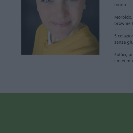
tonno
Morbido, 
brownie k
5 colazion
senza glu
Soffici, 
i miei muf