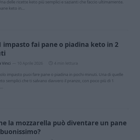
Una delle ricette keto più semplici e sazianti che faccio ultimamente.
pane keto in…
 impasto fai pane o piadina keto in 2
ti
a Vinci
10 Aprile 2026
4 min lettura
olo impasto puoi fare pane o piadina in pochi minuti. Una di quelle
eto semplici che ti salvano davvero il pranzo, con poco più di 1
o…
che la mozzarella può diventare un pane
 buonissimo?