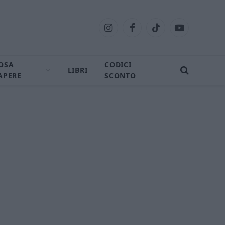
Instagram
Facebook
TikTok
YouTube
OSA
CODICI
LIBRI
APERE
SCONTO