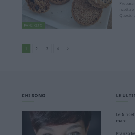
Preparare
ricetta è
Questo 
PANE KETO
Prossimo
1
2
3
4
CHI SONO
LE ULTI
Le 6 rice
mare
Pranzo ke