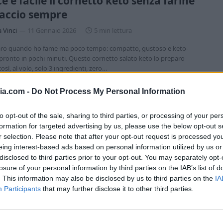
e e facile il cornetto keto senza farine
faccio sempre
a Vinci
11 Gennaio 2026
5 min lettura
aro quando ho fame ma poco tempo: compatto, gustoso e keto-
, pronto in pochi minuti. Questo cornetto salato keto lo preparo
osì, al volo, solo 3 ingredienti, zero…
ia.com -
Do Not Process My Personal Information
to opt-out of the sale, sharing to third parties, or processing of your per
elo la mia ricetta segreta per un pane
formation for targeted advertising by us, please use the below opt-out s
r selection. Please note that after your opt-out request is processed y
 perfetto per hamburger
eing interest-based ads based on personal information utilized by us or
a Vinci
16 Ottobre 2025
4 min lettura
disclosed to third parties prior to your opt-out. You may separately opt-
losure of your personal information by third parties on the IAB’s list of
oglia di un pane morbido e profumato, questo pane keto al formaggio
. This information may also be disclosed by us to third parties on the
IA
tta che devi provare. Si prepara in pochi minuti, senza glutine e con
Participants
that may further disclose it to other third parties.
nti…