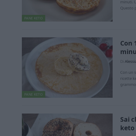
minuti. 
Questo 
PANE KETO
Con 1
minu
Di
Alessi
Con un s
ricette k
gramm
PANE KETO
Sai 
keto