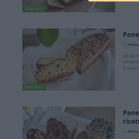
PANE KETO
Pane 
Di
Alessi
Sei alla 
comprome
la soluz
PANE KETO
Pane
ricet
Di
Alessi