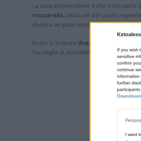
La cosa sorprendente è che tutto parte 
mozzarella.
Unita ad altri pochi ingredi
diventa un pane morbido dentro e legge
Ketoaless
In più si prepara
direttamente in friggit
If you wish 
hai voglia di accendere il forno.
sensitive in
confirm you
continue se
information 
further disc
participants
Downstream 
Persona
I want t