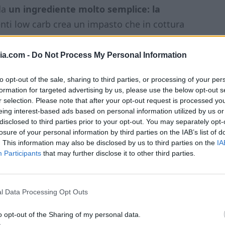
da
un ingrediente molto semplice: la
enti low carb crea un impasto che in cottura
rmente croccante fuori.
ia.com -
Do Not Process My Personal Information
rice ad aria
, quindi è perfetta quando non
to opt-out of the sale, sharing to third parties, or processing of your per
formation for targeted advertising by us, please use the below opt-out s
r selection. Please note that after your opt-out request is processed y
eing interest-based ads based on personal information utilized by us or
disclosed to third parties prior to your opt-out. You may separately opt-
losure of your personal information by third parties on the IAB’s list of
. This information may also be disclosed by us to third parties on the
IA
Participants
that may further disclose it to other third parties.
l Data Processing Opt Outs
o opt-out of the Sharing of my personal data.