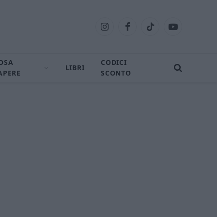
Instagram
Facebook
TikTok
YouTube
OSA
CODICI
LIBRI
APERE
SCONTO