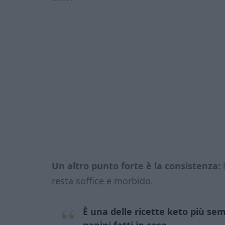
Un altro punto forte è la consistenza:
l
resta soffice e morbido.
È una delle ricette keto più se
panini fatti in casa.