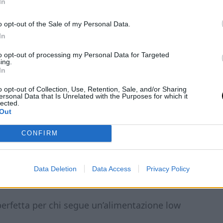
In
o opt-out of the Sale of my Personal Data.
In
emplici, questa è una di quelle che rifarai
to opt-out of processing my Personal Data for Targeted
ing.
In
o opt-out of Collection, Use, Retention, Sale, and/or Sharing
ersonal Data that Is Unrelated with the Purposes for which it
lected.
Out
etta
CONFIRM
ve impastare a lungo e bastano pochi
nti e cuoce velocemente
in friggitrice ad
Data Deletion
Data Access
Privacy Policy
perfetta per chi segue un’alimentazione low