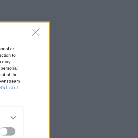
sonal or
ection to
ou may
 personal
out of the
 downstream
B’s List of