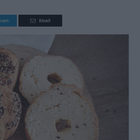
gram
Email