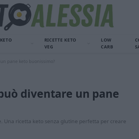
 KETO
RICETTE KETO
LOW
C
VEG
CARB
S
e un pane keto buonissimo?
 può diventare un pane
re. Una ricetta keto senza glutine perfetta per creare