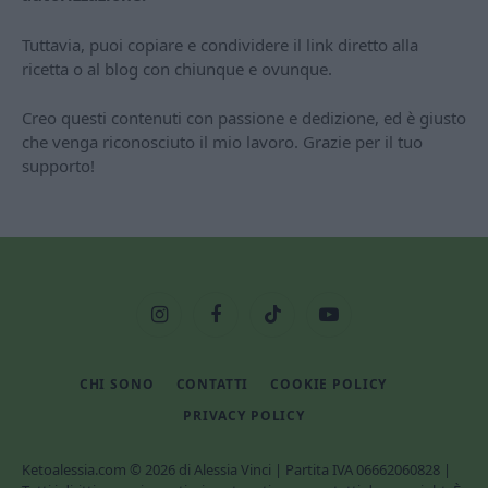
Tuttavia, puoi copiare e condividere il link diretto alla
ricetta o al blog con chiunque e ovunque.
Creo questi contenuti con passione e dedizione, ed è giusto
che venga riconosciuto il mio lavoro. Grazie per il tuo
supporto!
Instagram
Facebook
TikTok
YouTube
CHI SONO
CONTATTI
COOKIE POLICY
PRIVACY POLICY
Ketoalessia.com © 2026 di Alessia Vinci | Partita IVA 06662060828 |