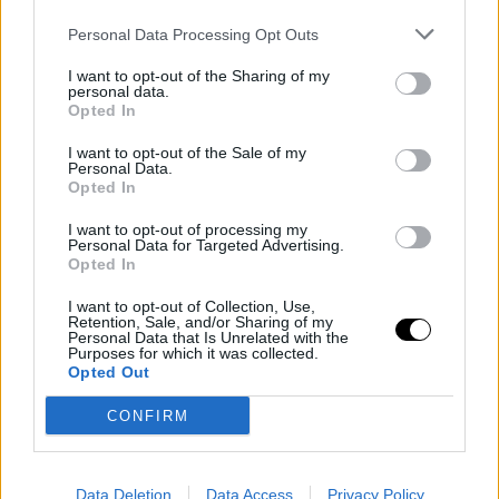
Personal Data Processing Opt Outs
I want to opt-out of the Sharing of my
personal data.
Opted In
I want to opt-out of the Sale of my
PANE KETO
Personal Data.
Opted In
Waffle keto salati in friggitrice ad aria
I want to opt-out of processing my
Personal Data for Targeted Advertising.
Di
Alessia Vinci
6 Giugno 2024
6 min lettura
Opted In
Se stai cercando una ricetta keto deliziosa e facile, i waffle keto salati
I want to opt-out of Collection, Use,
in friggitrice ad aria sono perfetti per…
Retention, Sale, and/or Sharing of my
Personal Data that Is Unrelated with the
Purposes for which it was collected.
Opted Out
CONFIRM
Data Deletion
Data Access
Privacy Policy