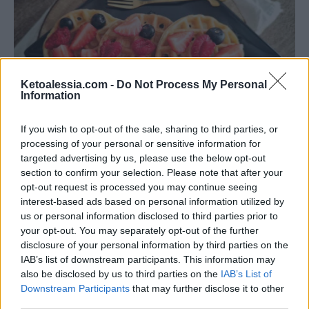
Ketoalessia.com -
Do Not Process My Personal
Information
RICETTE DOLCI CHETOGENICI
If you wish to opt-out of the sale, sharing to third parties, or
processing of your personal or sensitive information for
Waffle Keto: dolci o salati pronti in 5
targeted advertising by us, please use the below opt-out
minuti!
section to confirm your selection. Please note that after your
opt-out request is processed you may continue seeing
Di
Alessia Vinci
14 Gennaio 2025
5 min lettura
interest-based ads based on personal information utilized by
Sei alla ricerca di una colazione o uno snack che sia veloce, gustoso e
us or personal information disclosed to third parties prior to
perfettamente in linea con la dieta…
your opt-out. You may separately opt-out of the further
disclosure of your personal information by third parties on the
IAB’s list of downstream participants. This information may
also be disclosed by us to third parties on the
IAB’s List of
Downstream Participants
that may further disclose it to other
third parties.