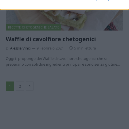
RICETTE CHETOGENICHE SALATE
Waffle di cavolfiore chetogenici
Di
Alessia Vinci
9 Febbraio 2024
5 min lettura
Oggi ti propongo dei Waffle di cavolfiore chetogenici che si
preparano con soli due ingredienti principali e sono senza glutine…
Prossimo
1
2