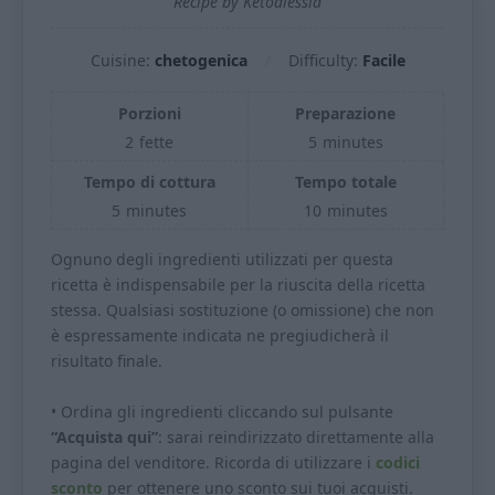
Recipe by Ketoalessia
Cuisine:
chetogenica
Difficulty:
Facile
Porzioni
Preparazione
2
fette
5
minutes
Tempo di cottura
Tempo totale
5
minutes
10
minutes
Ognuno degli ingredienti utilizzati per questa
ricetta è indispensabile per la riuscita della ricetta
stessa. Qualsiasi sostituzione (o omissione) che non
è espressamente indicata ne pregiudicherà il
risultato finale.
• Ordina gli ingredienti cliccando sul pulsante
“Acquista qui”
: sarai reindirizzato direttamente alla
pagina del venditore. Ricorda di utilizzare i
codici
sconto
per ottenere uno sconto sui tuoi acquisti.