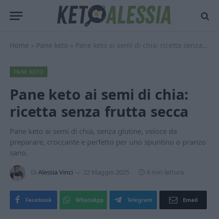
Home
»
Pane keto
»
Pane keto ai semi di chia: ricetta senza frutta secca
PANE KETO
Pane keto ai semi di chia:
ricetta senza frutta secca
Pane keto ai semi di chia, senza glutine, veloce da
preparare, croccante e perfetto per uno spuntino o pranzo
sano.
Di
Alessia Vinci
22 Maggio 2025
6 min lettura
Facebook
WhatsApp
Telegram
Email