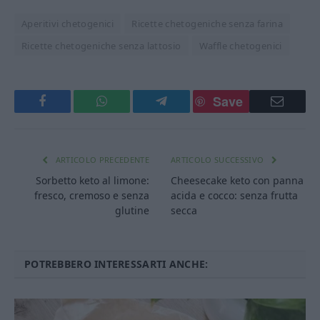
Aperitivi chetogenici
Ricette chetogeniche senza farina
Ricette chetogeniche senza lattosio
Waffle chetogenici
Save
Facebook
WhatsApp
Telegram
Email
ARTICOLO PRECEDENTE
ARTICOLO SUCCESSIVO
Sorbetto keto al limone:
Cheesecake keto con panna
fresco, cremoso e senza
acida e cocco: senza frutta
glutine
secca
POTREBBERO INTERESSARTI ANCHE: