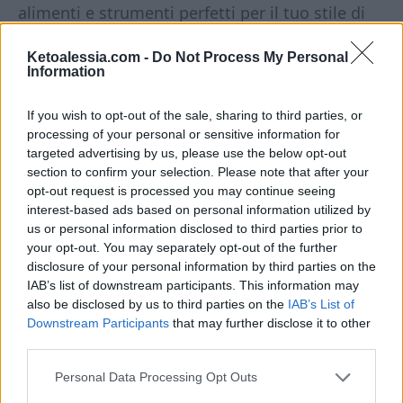
alimenti e strumenti perfetti per il tuo stile di
vita chetogenico.
Ketoalessia.com -
Do Not Process My Personal
Information
If you wish to opt-out of the sale, sharing to third parties, or
processing of your personal or sensitive information for
targeted advertising by us, please use the below opt-out
section to confirm your selection. Please note that after your
Questo articolo
contiene link di
opt-out request is processed you may continue seeing
affiliazione.
In qualità di Associate
interest-based ads based on personal information utilized by
Amazon, guadagno una piccola
us or personal information disclosed to third parties prior to
commissione dagli acquisti idonei.
your opt-out. You may separately opt-out of the further
L’affiliazione mi aiuta a coprire le spese
disclosure of your personal information by third parties on the
associate alla gestione di questo sito. Per
IAB’s list of downstream participants. This information may
te non ci sono costi aggiuntivi.
also be disclosed by us to third parties on the
IAB’s List of
Downstream Participants
that may further disclose it to other
third parties.
Personal Data Processing Opt Outs