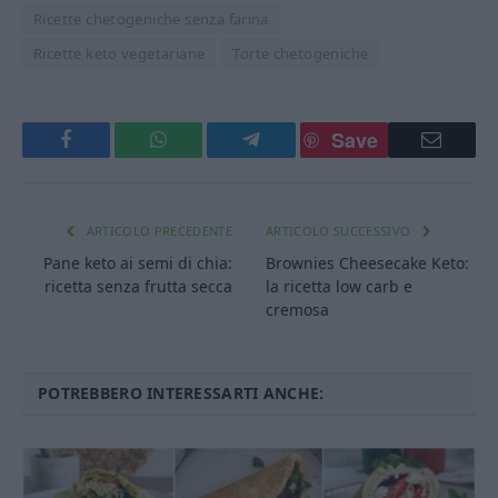
Ricette chetogeniche senza farina
Ricette keto vegetariane
Torte chetogeniche
Save
Facebook
WhatsApp
Telegram
Email
ARTICOLO PRECEDENTE
ARTICOLO SUCCESSIVO
Pane keto ai semi di chia:
Brownies Cheesecake Keto:
ricetta senza frutta secca
la ricetta low carb e
cremosa
POTREBBERO INTERESSARTI ANCHE: