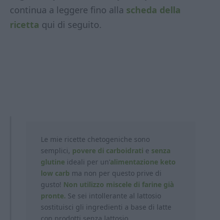
continua a leggere fino alla
scheda della
ricetta
qui di seguito.
Le mie ricette chetogeniche sono
semplici,
povere di carboidrati
e
senza
glutine
ideali per un’
alimentazione keto
low carb
ma non per questo prive di
gusto!
Non utilizzo miscele di farine già
pronte.
Se sei intollerante al lattosio
sostituisci gli ingredienti a base di latte
con prodotti
senza lattosio.