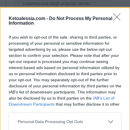
commissione dagli acquisti idonei.
L’affiliazione mi aiuta a coprire le spese
associate alla gestione di questo sito. Per
Ketoalessia.com -
Do Not Process My Personal
Information
te non ci sono costi aggiuntivi.
If you wish to opt-out of the sale, sharing to third parties, or
processing of your personal or sensitive information for
targeted advertising by us, please use the below opt-out
section to confirm your selection. Please note that after your
opt-out request is processed you may continue seeing
Ti lascio alla ricetta completa!
interest-based ads based on personal information utilized by
us or personal information disclosed to third parties prior to
your opt-out. You may separately opt-out of the further
disclosure of your personal information by third parties on the
IAB’s list of downstream participants. This information may
also be disclosed by us to third parties on the
IAB’s List of
Downstream Participants
that may further disclose it to other
third parties.
Personal Data Processing Opt Outs