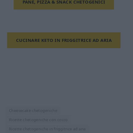
PANE, PIZZA & SNACK CHETOGENICI
CUCINARE KETO IN FRIGGITRICE AD ARIA
Cheesecake chetogeniche
Ricette chetogeniche con cocco
Ricette chetogeniche in friggitrice ad aria