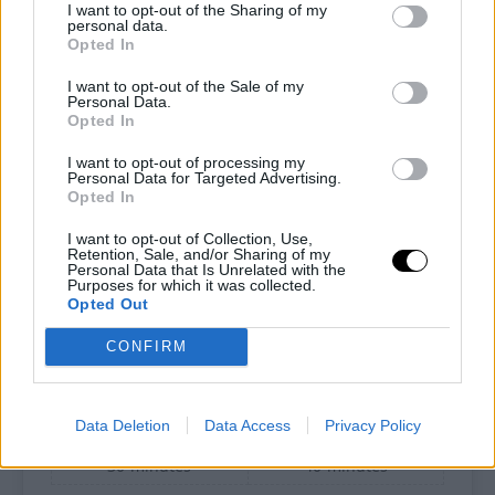
I want to opt-out of the Sharing of my
personal data.
Opted In
I want to opt-out of the Sale of my
Pin
Print
Personal Data.
Opted In
I want to opt-out of processing my
Cheesecake keto con panna
Personal Data for Targeted Advertising.
Opted In
acida e cocco
I want to opt-out of Collection, Use,
Retention, Sale, and/or Sharing of my
Recipe by Ketoalessia
Personal Data that Is Unrelated with the
Purposes for which it was collected.
Opted Out
Cuisine:
chetogenica
Difficulty:
Facile
CONFIRM
Porzioni
Preparazione
6/8
fette circa
10
minutes
Data Deletion
Data Access
Privacy Policy
Tempo di cottura
Tempo totale
30
minutes
40
minutes