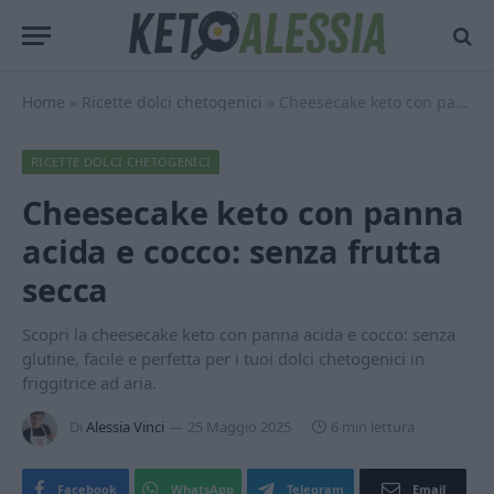
Home
»
Ricette dolci chetogenici
»
Cheesecake keto con panna acida e cocco: senza frutta secca
RICETTE DOLCI CHETOGENICI
Cheesecake keto con panna
acida e cocco: senza frutta
secca
Scopri la cheesecake keto con panna acida e cocco: senza
glutine, facile e perfetta per i tuoi dolci chetogenici in
friggitrice ad aria.
Di
Alessia Vinci
25 Maggio 2025
6 min lettura
Facebook
WhatsApp
Telegram
Email