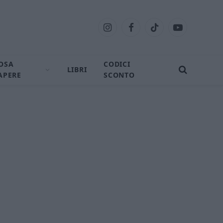
Instagram
Facebook
TikTok
YouTube
OSA
CODICI
LIBRI
APERE
SCONTO