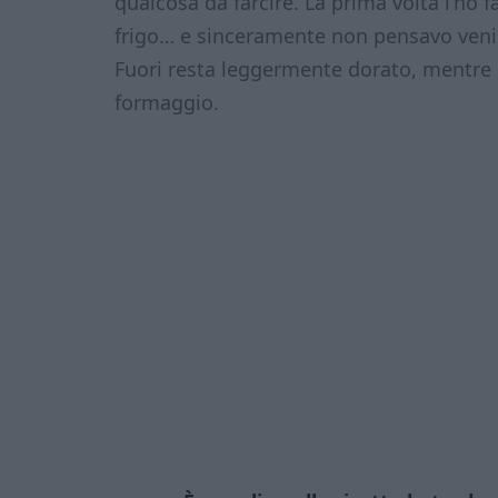
qualcosa da farcire. La prima volta l’ho 
frigo… e sinceramente non pensavo veni
Fuori resta leggermente dorato, mentre 
formaggio.