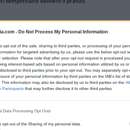
 ti semplificano davvero il pranzo.
ia.com -
Do Not Process My Personal Information
etta
to opt-out of the sale, sharing to third parties, or processing of your per
formation for targeted advertising by us, please use the below opt-out s
repara in una sola ciotola e non serve
r selection. Please note that after your opt-out request is processed y
 lievitazione e nemmeno forno.
Basta
eing interest-based ads based on personal information utilized by us or
disclosed to third parties prior to your opt-out. You may separately opt-
 in padella e aspettare qualche minuto.
losure of your personal information by third parties on the IAB’s list of
. This information may also be disclosed by us to third parties on the
IA
Participants
that may further disclose it to other third parties.
rbida e un gusto leggermente dolce che sta
olto saziante, quindi perfetta anche quando
ntinui durante la giornata.
l Data Processing Opt Outs
o opt-out of the Sharing of my personal data.