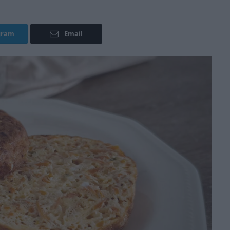
gram
Email