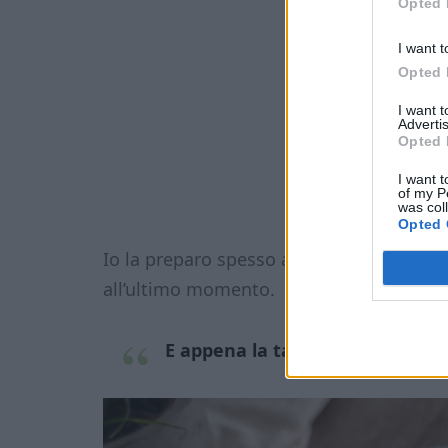
Opted 
I want t
Opted 
I want 
Advertis
Opted 
I want t
of my P
was col
Opted 
Io la preparo spesso anche per svuotare i
all’ultimo momento.
E appena la tagli a metà sembr