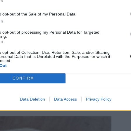
In
o opt-out of the Sale of my Personal Data.
In
to opt-out of processing my Personal Data for Targeted
ing.
In
o opt-out of Collection, Use, Retention, Sale, and/or Sharing
ersonal Data that Is Unrelated with the Purposes for which it
lected.
Out
l frigo o per fare un pranzo veloce da farcire
CONFIRM
Data Deletion
Data Access
Privacy Policy
a davvero un piccolo panino.