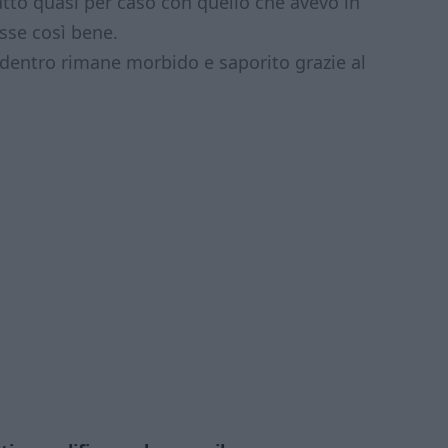
fatto quasi per caso con quello che avevo in
sse così bene.
dentro rimane morbido e saporito grazie al