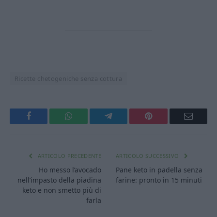
Ricette chetogeniche senza cottura
Facebook
WhatsApp
Telegram
Pinterest
Email
ARTICOLO PRECEDENTE
ARTICOLO SUCCESSIVO
Ho messo l’avocado
Pane keto in padella senza
nell’impasto della piadina
farine: pronto in 15 minuti
keto e non smetto più di
farla