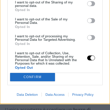
I want to opt-out of the Sharing of my
personal data.
Opted In
I want to opt-out of the Sale of my
Personal Data.
Opted In
I want to opt-out of processing my
Personal Data for Targeted Advertising.
4. Gelato keto al burro di
Opted In
arachidi
I want to opt-out of Collection, Use,
Retention, Sale, and/or Sharing of my
Personal Data that Is Unrelated with the
Purposes for which it was collected.
Ricco, denso, con quella nota tostata del burro
Opted Out
d’arachidi che lo rende quasi da pasticceria
CONFIRM
americana. Anche questo è
senza glutine e
senza lattosio
, e bastano 10 minuti di
preparazione più 2 ore di freezer.
Data Deletion
Data Access
Privacy Policy
L’unica accortezza è scegliere un
burro di