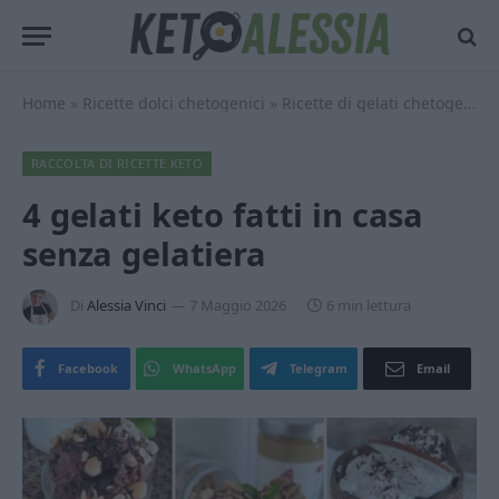
Home
»
Ricette dolci chetogenici
»
Ricette di gelati chetogenici
RACCOLTA DI RICETTE KETO
4 gelati keto fatti in casa
senza gelatiera
Di
Alessia Vinci
7 Maggio 2026
6 min lettura
Facebook
WhatsApp
Telegram
Email