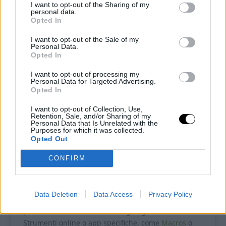
I want to opt-out of the Sharing of my
personal data.
Recipe by Ketoalessia
Opted In
Cuisine:
chetogenica
Difficulty:
Facile
I want to opt-out of the Sale of my
Personal Data.
Opted In
Porzioni
Preparazione
I want to opt-out of processing my
4
10
minutes
Personal Data for Targeted Advertising.
Opted In
Riposo in frigo
2
hours
I want to opt-out of Collection, Use,
Retention, Sale, and/or Sharing of my
Personal Data that Is Unrelated with the
MACROS PER 1 PORZIONE : Carboidrati: 2,5 |
Purposes for which it was collected.
Opted Out
Proteine: 6,4 | Grassi: 21,7 | Calorie: 231
CONFIRM
Per un calcolo più preciso dei macronutrienti, basati
sempre sui valori nutrizionali indicati sull’etichetta
dei prodotti che utilizzi: possono variare da marca a
Data Deletion
Data Access
Privacy Policy
marca. Una volta calcolati i totali, suddividili in
porzioni in base al tuo fabbisogno giornaliero.
Strumenti online o app specifiche, come
Macros
o