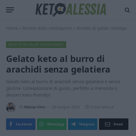
Home
»
Ricette dolci chetogenici
»
Ricette di gelati chetogenici
RICETTE DI GELATI CHETOGENICI
Gelato keto al burro di
arachidi senza gelatiera
Gelato keto al burro di arachidi senza gelatiera e senza
glutine. Un'esplosione di gusto, perfetto a merenda o
dessert keto-friendly!
Di
Alessia Vinci
28 Giugno 2023
5 min lettura
Facebook
WhatsApp
Telegram
Email