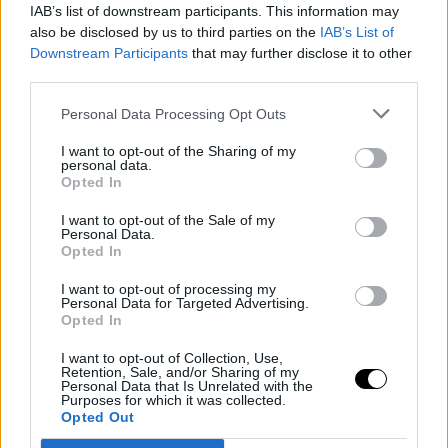
IAB’s list of downstream participants. This information may
also be disclosed by us to third parties on the
IAB’s List of
Downstream Participants
that may further disclose it to other
third parties.
Personal Data Processing Opt Outs
I want to opt-out of the Sharing of my
personal data.
Opted In
I want to opt-out of the Sale of my
Personal Data.
Opted In
RICETTE CHETOGENICHE AL CIOCCOLATO
I want to opt-out of processing my
Crostata keto estiva alle nocciole senza
Personal Data for Targeted Advertising.
Opted In
cottura
I want to opt-out of Collection, Use,
Di
Alessia Vinci
2 Agosto 2025
3 min lettura
Retention, Sale, and/or Sharing of my
Personal Data that Is Unrelated with the
Quando fa caldo, accendere il forno è l’ultima cosa che si desidera.
Purposes for which it was collected.
Ma questo non significa rinunciare a una coccola…
Opted Out