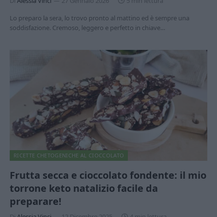
Di
Alessia Vinci
27 Gennaio 2026
5 min lettura
Lo preparo la sera, lo trovo pronto al mattino ed è sempre una
soddisfazione. Cremoso, leggero e perfetto in chiave…
RICETTE CHETOGENICHE AL CIOCCOLATO
Frutta secca e cioccolato fondente: il mio
torrone keto natalizio facile da
preparare!
Di
Alessia Vinci
12 Dicembre 2025
4 min lettura