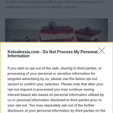
Se cerchi un’idea semplice e veloce per iniziare la giornata, questi 3
frullati keto con olio MCT sono perfetti: cremosi,…
Ketoalessia.com -
Do Not Process My Personal
Information
If you wish to opt-out of the sale, sharing to third parties, or
RICETTE DOLCI CHETOGENICI
processing of your personal or sensitive information for
targeted advertising by us, please use the below opt-out
Barrette keto cocco e lamponi senza
section to confirm your selection. Please note that after your
cottura
opt-out request is processed you may continue seeing
interest-based ads based on personal information utilized by
Di
Alessia Vinci
5 Agosto 2025
3 min lettura
us or personal information disclosed to third parties prior to
your opt-out. You may separately opt-out of the further
Preparare uno snack keto in casa può essere semplice, anche
disclosure of your personal information by third parties on the
quando fa caldo. Queste barrette keto cocco e lamponi sono…