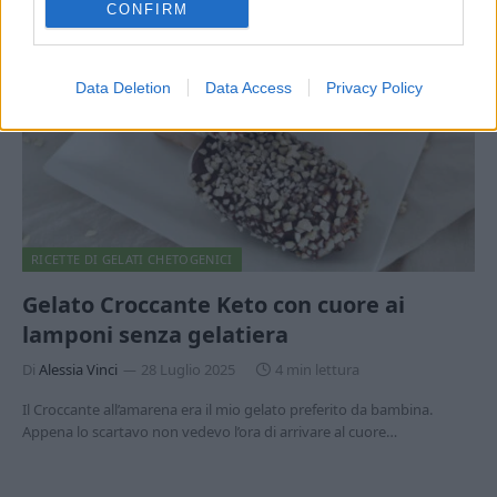
CONFIRM
Data Deletion
Data Access
Privacy Policy
RICETTE DI GELATI CHETOGENICI
Gelato Croccante Keto con cuore ai
lamponi senza gelatiera
Di
Alessia Vinci
28 Luglio 2025
4 min lettura
Il Croccante all’amarena era il mio gelato preferito da bambina.
Appena lo scartavo non vedevo l’ora di arrivare al cuore…