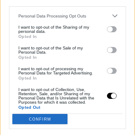
third parties.
Personal Data Processing Opt Outs
I want to opt-out of the Sharing of my
personal data.
Opted In
RICETTE CHETOGENICHE AL CIOCCOLATO
I want to opt-out of the Sale of my
Personal Data.
Granita al cioccolato chetogenica
Opted In
Di
Alessia Vinci
24 Giugno 2025
4 min lettura
I want to opt-out of processing my
Personal Data for Targeted Advertising.
Hai voglia di un dessert fresco e goloso pronto in pochi minuti? La
Opted In
granita al cioccolato chetogenica è la ricetta…
I want to opt-out of Collection, Use,
Retention, Sale, and/or Sharing of my
Personal Data that Is Unrelated with the
Purposes for which it was collected.
Opted Out
CONFIRM