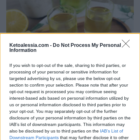
Ketoalessia.com -
Do Not Process My Personal
Information
BEVANDE CHETOGENICHE
If you wish to opt-out of the sale, sharing to third parties, or
Limoncello chetogenico
processing of your personal or sensitive information for
targeted advertising by us, please use the below opt-out
Di
Alessia Vinci
26 Giugno 2025
4 min lettura
section to confirm your selection. Please note that after your
Hai voglia di un liquore fresco, profumato, completamente
opt-out request is processed you may continue seeing
chetogenico? Il limoncello chetogenico è la ricetta che fa per te!
interest-based ads based on personal information utilized by
Quando…
us or personal information disclosed to third parties prior to
your opt-out. You may separately opt-out of the further
disclosure of your personal information by third parties on the
IAB’s list of downstream participants. This information may
also be disclosed by us to third parties on the
IAB’s List of
Downstream Participants
that may further disclose it to other