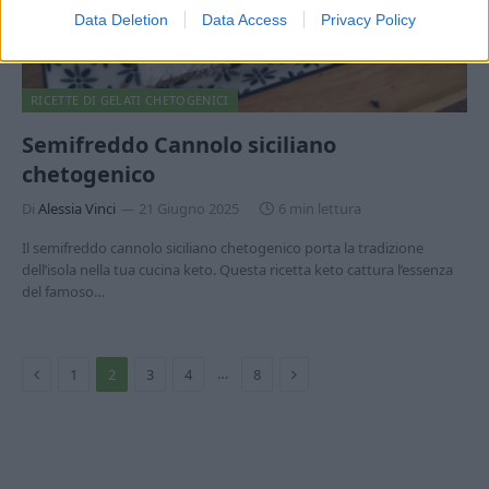
Data Deletion
Data Access
Privacy Policy
RICETTE DI GELATI CHETOGENICI
Semifreddo Cannolo siciliano
chetogenico
Di
Alessia Vinci
21 Giugno 2025
6 min lettura
Il semifreddo cannolo siciliano chetogenico porta la tradizione
dell’isola nella tua cucina keto. Questa ricetta keto cattura l’essenza
del famoso…
Precedente
Prossimo
…
1
2
3
4
8