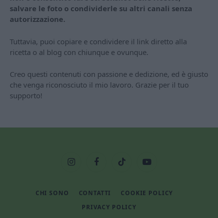
salvare le foto o condividerle su altri canali senza
autorizzazione.
Tuttavia, puoi copiare e condividere il link diretto alla
ricetta o al blog con chiunque e ovunque.
Creo questi contenuti con passione e dedizione, ed è giusto
che venga riconosciuto il mio lavoro. Grazie per il tuo
supporto!
Instagram
Facebook
TikTok
YouTube
CHI SONO
CONTATTI
COOKIE POLICY
PRIVACY POLICY