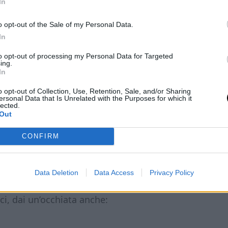
In
o opt-out of the Sale of my Personal Data.
In
zza low carb
to opt-out of processing my Personal Data for Targeted
ing.
In
loce
, quella che faccio quando ho lavorato
o opt-out of Collection, Use, Retention, Sale, and/or Sharing
are. In mezz’ora è pronta e con due porzioni
ersonal Data that Is Unrelated with the Purposes for which it
lected.
Out
CONFIRM
on sono in dieta chetogenica. Funziona,
iva”: sembra solo una
pizza senza glutine
cos’è questo?”.
Data Deletion
Data Access
Privacy Policy
ci, dai un’occhiata anche: