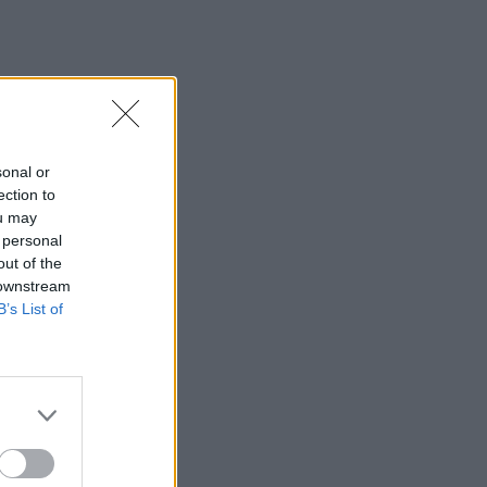
sonal or
ection to
ou may
 personal
out of the
 downstream
B’s List of