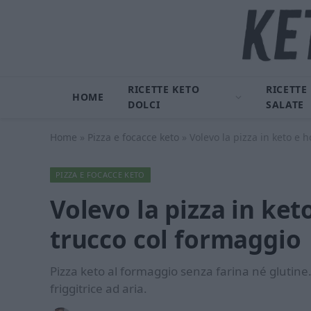
RICETTE KETO
RICETTE
HOME
DOLCI
SALATE
Home
»
Pizza e focacce keto
»
Volevo la pizza in keto e 
PIZZA E FOCACCE KETO
Volevo la pizza in ke
trucco col formaggio
Pizza keto al formaggio senza farina né glutine
friggitrice ad aria.