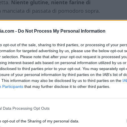
etta.
Niente glutine, niente farine di
a manciata di passata di pomodoro sopra.
izza vera ma in versione low carb,
ia.com -
Do Not Process My Personal Information
to opt-out of the sale, sharing to third parties, or processing of your per
formation for targeted advertising by us, please use the below opt-out s
r selection. Please note that after your opt-out request is processed y
eing interest-based ads based on personal information utilized by us or
disclosed to third parties prior to your opt-out. You may separately opt-
losure of your personal information by third parties on the IAB’s list of
. This information may also be disclosed by us to third parties on the
IA
Participants
that may further disclose it to other third parties.
l Data Processing Opt Outs
o opt-out of the Sharing of my personal data.