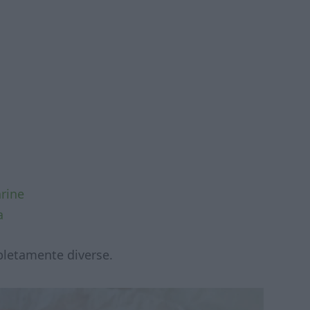
arine
a
pletamente diverse.