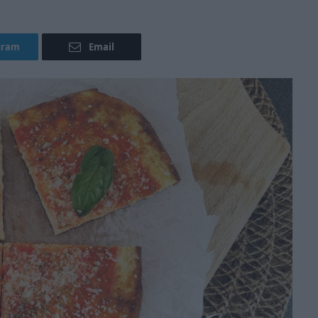
gram
Email