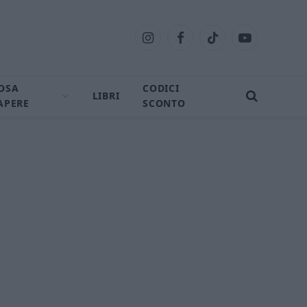
Instagram
Facebook
TikTok
YouTube
OSA
CODICI
LIBRI
APERE
SCONTO