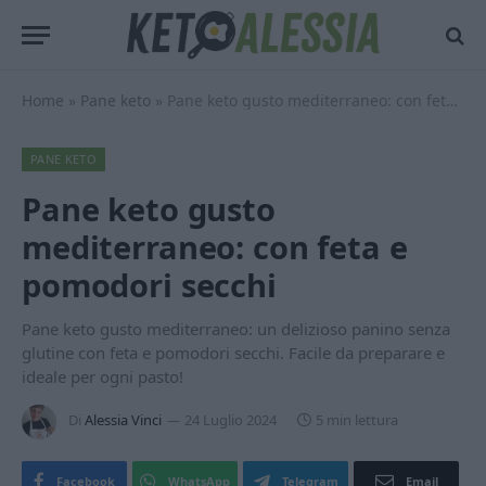
Home
»
Pane keto
»
Pane keto gusto mediterraneo: con feta e pomodori secchi
PANE KETO
Pane keto gusto
mediterraneo: con feta e
pomodori secchi
Pane keto gusto mediterraneo: un delizioso panino senza
glutine con feta e pomodori secchi. Facile da preparare e
ideale per ogni pasto!
Di
Alessia Vinci
24 Luglio 2024
5 min lettura
Facebook
WhatsApp
Telegram
Email