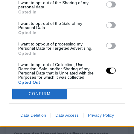
I want to opt-out of the Sharing of my
personal data.
Pin
Print
Opted In
I want to opt-out of the Sale of my
Personal Data.
Pane keto gusto
Opted In
mediterraneo:
I want to opt-out of processing my
Personal Data for Targeted Advertising.
con feta e pomodori secchi
Opted In
Recipe by Ketoalessia
I want to opt-out of Collection, Use,
Retention, Sale, and/or Sharing of my
Personal Data that Is Unrelated with the
Purposes for which it was collected.
Cuisine:
chetogenica
Difficulty:
Facile
Opted Out
Panini
Preparazione
CONFIRM
6
30
minutes
Tempo di cottura
Tempo totale
Data Deletion
Data Access
Privacy Policy
30
minutes
1
hour
Ognuno degli ingredienti utilizzati per questa