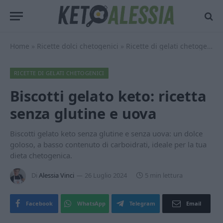
Home
»
Ricette dolci chetogenici
»
Ricette di gelati chetogenici
RICETTE DI GELATI CHETOGENICI
Biscotti gelato keto: ricetta
senza glutine e uova
Biscotti gelato keto senza glutine e senza uova: un dolce
goloso, a basso contenuto di carboidrati, ideale per la tua
dieta chetogenica.
Di
Alessia Vinci
26 Luglio 2024
5 min lettura
Facebook
WhatsApp
Telegram
Email