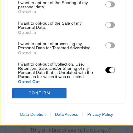
I want to opt-out of the Sharing of my
4
30
minutes
personal data.
Opted In
Tempo di cottura
Tempo totale
15
minutes
35
minutes
I want to opt-out of the Sale of my
Personal Data.
Opted In
Gli ingredienti elencati non possono essere
sostituiti con altri.
I want to opt-out of processing my
Personal Data for Targeted Advertising.
Le eventuali sostituzioni sono indicate nella ricetta.
Opted In
I want to opt-out of Collection, Use,
Retention, Sale, and/or Sharing of my
Ingredienti
Personal Data that Is Unrelated with the
Purposes for which it was collected.
Opted Out
Per i biscotti
CONFIRM
100 g di farina di mandorle
(
clicca qui
)
Data Deletion
Data Access
Privacy Policy
10 g di fibra di avena (
clicca qui
)