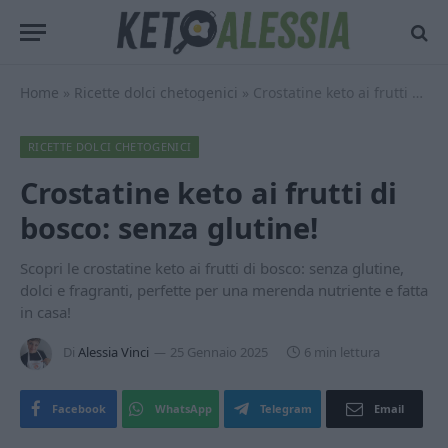
Home
»
Ricette dolci chetogenici
»
Crostatine keto ai frutti di bosco: senza glutine!
RICETTE DOLCI CHETOGENICI
Crostatine keto ai frutti di
bosco: senza glutine!
Scopri le crostatine keto ai frutti di bosco: senza glutine,
dolci e fragranti, perfette per una merenda nutriente e fatta
in casa!
Di
Alessia Vinci
25 Gennaio 2025
6 min lettura
Facebook
WhatsApp
Telegram
Email