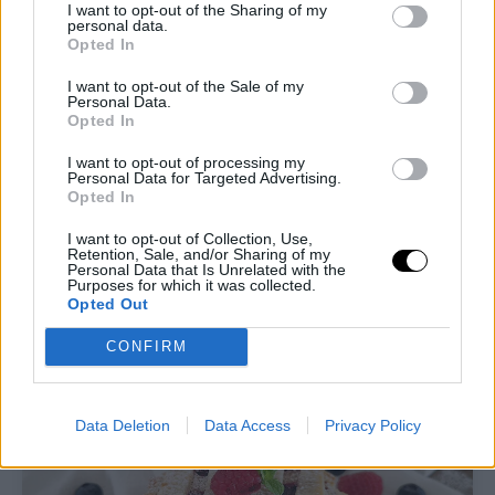
commissione dagli acquisti idonei.
I want to opt-out of the Sharing of my
personal data.
L’affiliazione mi aiuta a coprire le spese
Opted In
associate alla gestione di questo sito. Per
te non ci sono costi aggiuntivi.
I want to opt-out of the Sale of my
Personal Data.
Opted In
I want to opt-out of processing my
Personal Data for Targeted Advertising.
Opted In
I want to opt-out of Collection, Use,
Ti lascio alla ricetta completa!
Retention, Sale, and/or Sharing of my
Personal Data that Is Unrelated with the
Purposes for which it was collected.
Opted Out
CONFIRM
Data Deletion
Data Access
Privacy Policy