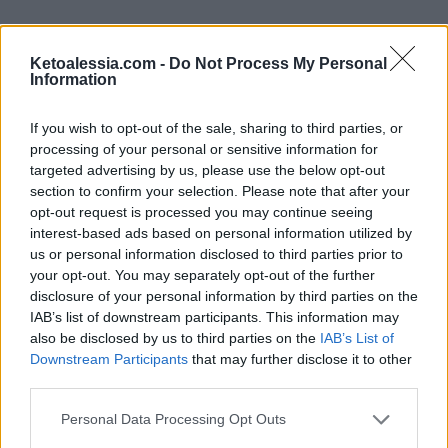
Sito Web
:
COSORI
|
Sconto
: 20% |
Codice
:
Ketoalessia.com -
Do Not Process My Personal
PALERMOCOSORI20
Information
If you wish to opt-out of the sale, sharing to third parties, or
Non perdere queste fantastiche opportunità
processing of your personal or sensitive information for
di risparmio!
Condividi queste offerte con amici
targeted advertising by us, please use the below opt-out
section to confirm your selection. Please note that after your
e familiari che seguono uno stile di vita keto e
opt-out request is processed you may continue seeing
low carb. Buon shopping!
interest-based ads based on personal information utilized by
us or personal information disclosed to third parties prior to
your opt-out. You may separately opt-out of the further
disclosure of your personal information by third parties on the
IAB’s list of downstream participants. This information may
also be disclosed by us to third parties on the
IAB’s List of
Downstream Participants
that may further disclose it to other
Questo articolo
contiene link di
third parties.
affiliazione.
In qualità di Associate
Personal Data Processing Opt Outs
Amazon, guadagno una piccola