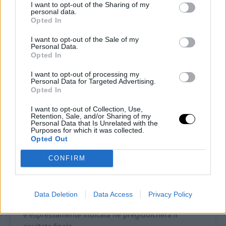
I want to opt-out of the Sharing of my
Pin
Print
personal data.
Opted In
Rotolo di cavolfiore keto
I want to opt-out of the Sale of my
Personal Data.
Opted In
Recipe by Ketoalessia
I want to opt-out of processing my
Personal Data for Targeted Advertising.
Cuisine:
chetogenica
Difficulty:
Facile
Opted In
I want to opt-out of Collection, Use,
Porzione
Preparazione
Retention, Sale, and/or Sharing of my
Personal Data that Is Unrelated with the
1
15
minutes
Purposes for which it was collected.
Opted Out
Tempo di cottura
Tempo totale
10
minutes
25
minutes
CONFIRM
Ognuno degli ingredienti utilizzati per questa
ricetta è indispensabile per la riuscita della ricetta
Data Deletion
Data Access
Privacy Policy
stessa. Qualsiasi sostituzione (o omissione) che non
è espressamente indicata ne pregiudicherà il