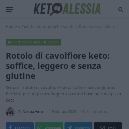
Home
»
Ricette chetogeniche salate
»
Rotolo di cavolfiore keto: soffice, leggero e senza glutine
RICETTE CHETOGENICHE SALATE
Rotolo di cavolfiore keto:
soffice, leggero e senza
glutine
Scopri il rotolo di cavolfiore keto: soffice, senza glutine.
Perfetto per un pranzo leggero o come base per una pizza
keto!
Di
Alessia Vinci
1 Febbraio 2025
5 min lettura
Facebook
WhatsApp
Telegram
Email