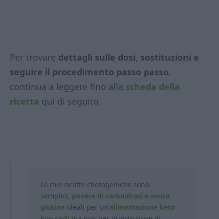
Per trovare
dettagli sulle dosi, sostituzioni e
seguire il procedimento passo passo
,
continua a leggere fino alla
scheda della
ricetta
qui di seguito.
Le mie ricette chetogeniche sono
semplici,
povere di carboidrati
e
senza
glutine
ideali per un’
alimentazione keto
low carb
ma non per questo prive di