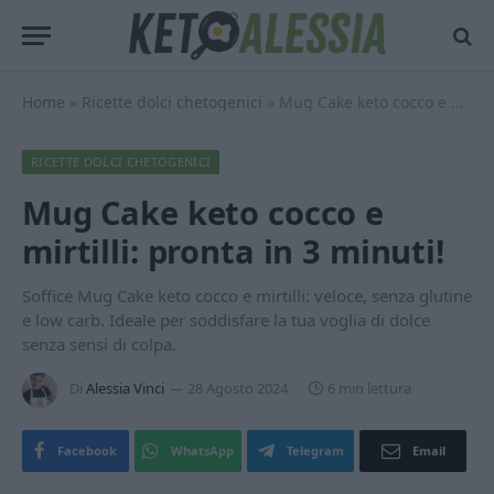
Home
»
Ricette dolci chetogenici
»
Mug Cake keto cocco e mirtilli: pronta in 3 minuti!
RICETTE DOLCI CHETOGENICI
Mug Cake keto cocco e
mirtilli: pronta in 3 minuti!
Soffice Mug Cake keto cocco e mirtilli: veloce, senza glutine
e low carb. Ideale per soddisfare la tua voglia di dolce
senza sensi di colpa.
Di
Alessia Vinci
28 Agosto 2024
6 min lettura
Facebook
WhatsApp
Telegram
Email