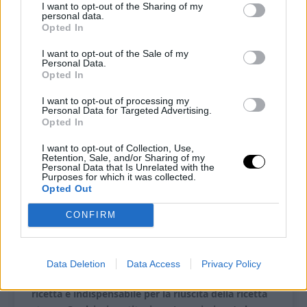
I want to opt-out of the Sharing of my
personal data.
Pin
Print
Opted In
I want to opt-out of the Sale of my
Mug Cake keto cocco e
Personal Data.
Opted In
mirtilli
I want to opt-out of processing my
Personal Data for Targeted Advertising.
Recipe by Ketoalessia
Opted In
I want to opt-out of Collection, Use,
Cuisine:
chetogenica
Difficulty:
Facile
Retention, Sale, and/or Sharing of my
Personal Data that Is Unrelated with the
Purposes for which it was collected.
Porzione
Preparazione
Opted Out
1
5
minutes
CONFIRM
Tempo di cottura
Tempo totale
3
minutes
8
minutes
Data Deletion
Data Access
Privacy Policy
Ognuno degli ingredienti utilizzati per questa
ricetta è indispensabile per la riuscita della ricetta