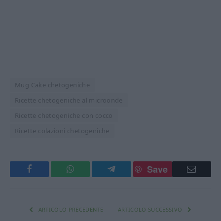
Mug Cake chetogeniche
Ricette chetogeniche al microonde
Ricette chetogeniche con cocco
Ricette colazioni chetogeniche
Save
Facebook
WhatsApp
Telegram
Email
ARTICOLO PRECEDENTE
ARTICOLO SUCCESSIVO