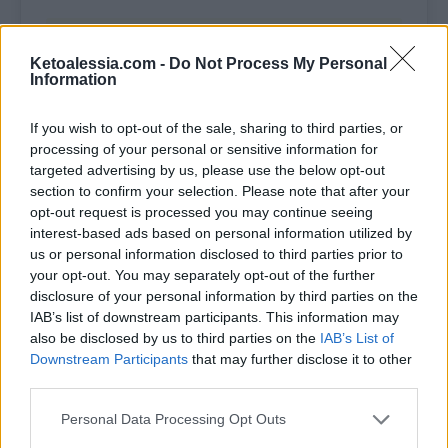
INGREDIENTI
Ketoalessia.com -
Do Not Process My Personal
Information
80 g di farina di semi di lino
If you wish to opt-out of the sale, sharing to third parties, or
(
clicca qui
)
processing of your personal or sensitive information for
targeted advertising by us, please use the below opt-out
section to confirm your selection. Please note that after your
15 g di semi di sesamo chiari
opt-out request is processed you may continue seeing
(
clicca qui
)
interest-based ads based on personal information utilized by
us or personal information disclosed to third parties prior to
your opt-out. You may separately opt-out of the further
15 g di semi di sesamo scuri
disclosure of your personal information by third parties on the
(
clicca qui
)
IAB’s list of downstream participants. This information may
also be disclosed by us to third parties on the
IAB’s List of
Downstream Participants
that may further disclose it to other
35 g di semi di zucca (
clicca qui
)
third parties.
Personal Data Processing Opt Outs
35 g di semi di girasole (
clicca