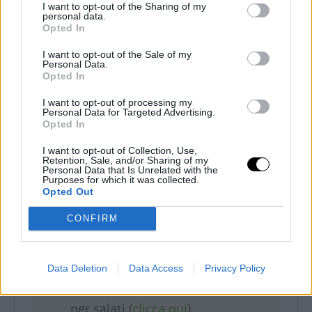
qui
)
I want to opt-out of the Sharing of my
personal data.
Opted In
½ cucchiaino di sale
I want to opt-out of the Sale of my
Personal Data.
Opted In
100 ml di acqua
I want to opt-out of processing my
Personal Data for Targeted Advertising.
Opted In
50 g di noci tritate
grossolanamente
I want to opt-out of Collection, Use,
Retention, Sale, and/or Sharing of my
Personal Data that Is Unrelated with the
Purposes for which it was collected.
150 g di robiola
Opted Out
– oppure yogurt greco
CONFIRM
2 uova
Data Deletion
Data Access
Privacy Policy
2 cucchiaini di lievito in polvere
per salati (
clicca qui
)