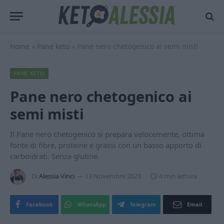
Home
»
Pane keto
»
Pane nero chetogenico ai semi misti
PANE KETO
Pane nero chetogenico ai
semi misti
Il Pane nero chetogenico si prepara velocemente, ottima
fonte di fibre, proteine e grassi con un basso apporto di
carboidrati. Senza glutine.
Di
Alessia Vinci
13 Novembre 2023
4 min lettura
Facebook
WhatsApp
Telegram
Email