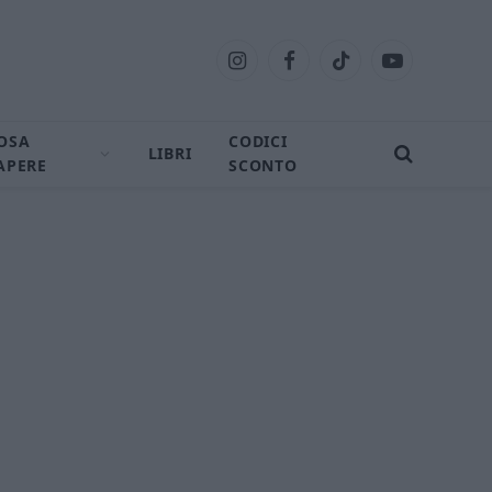
Instagram
Facebook
TikTok
YouTube
OSA
CODICI
LIBRI
APERE
SCONTO