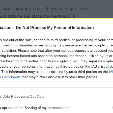
reazioni biochimiche nel nostro organismo.
egolazione del sistema nervoso
, la
 di zuccheri e grassi.
Nella dieta
ia.com -
Do Not Process My Personal Information
gnesio è maggiore, poiché molti alimenti
cereali integrali) vengono limitati.
to opt-out of the sale, sharing to third parties, or processing of your per
formation for targeted advertising by us, please use the below opt-out s
r selection. Please note that after your opt-out request is processed y
ossono includere:
eing interest-based ads based on personal information utilized by us or
disclosed to third parties prior to your opt-out. You may separately opt-
losure of your personal information by third parties on the IAB’s list of
. This information may also be disclosed by us to third parties on the
IA
Participants
that may further disclose it to other third parties.
l Data Processing Opt Outs
o opt-out of the Sharing of my personal data.