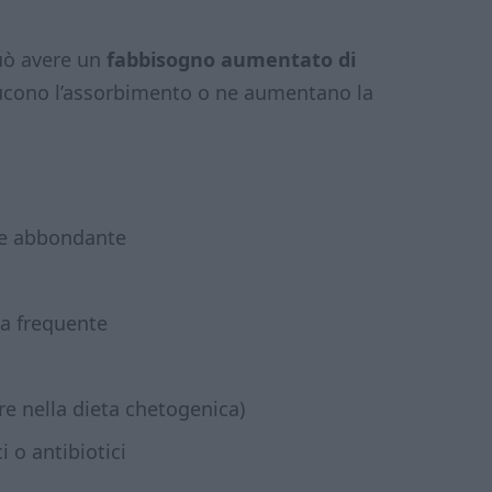
può avere un
fabbisogno aumentato di
ucono l’assorbimento o ne aumentano la
one abbondante
ea frequente
re nella dieta chetogenica)
 o antibiotici