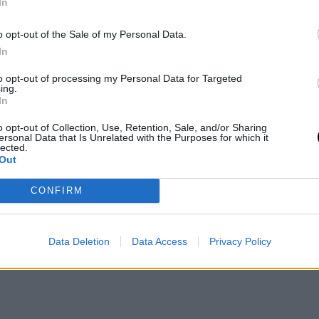
In
o opt-out of the Sale of my Personal Data.
In
to opt-out of processing my Personal Data for Targeted
ing.
In
ccolato?
o opt-out of Collection, Use, Retention, Sale, and/or Sharing
ersonal Data that Is Unrelated with the Purposes for which it
on
cacao superiore al 70%
, è una delle
fonti
lected.
Out
 250-300 mg per 100 grammi. Inoltre,
e migliorano l’umore e stimolano il rilascio
CONFIRM
Data Deletion
Data Access
Privacy Policy