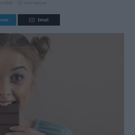
zo 2025
3 min lettura
gram
Email