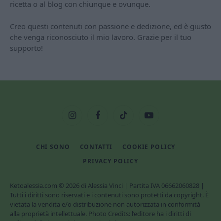
ricetta o al blog con chiunque e ovunque.
Creo questi contenuti con passione e dedizione, ed è giusto
che venga riconosciuto il mio lavoro. Grazie per il tuo
supporto!
Instagram
Facebook
TikTok
YouTube
CHI SONO
CONTATTI
COOKIE POLICY
PRIVACY POLICY
Ketoalessia.com © 2026 di Alessia Vinci | Partita IVA 06662060828 |
Tutti i diritti sono riservati e i contenuti sono protetti da copyright. È
vietata la vendita e/o distribuzione non autorizzata in conformità
alla proprietà intellettuale. Photo Credits: l’editore ha i diritti di