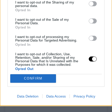
I want to opt-out of the Sharing of my
Mescola ancora finché la besciamella
personal data.
Opted In
non sarà densa.
I want to opt-out of the Sale of my
Personal Data.
Versa in una tazza e lascia
Opted In
raffreddare oppure utilizza subito
I want to opt-out of processing my
per condire le tue pietanze.
Personal Data for Targeted Advertising.
Opted In
Video della ricetta su YouTube
I want to opt-out of Collection, Use,
Retention, Sale, and/or Sharing of my
Personal Data that Is Unrelated with the
Purposes for which it was collected.
Opted Out
CONFIRM
Data Deletion
Data Access
Privacy Policy