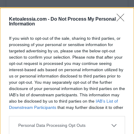
Come fare
Ketoalessia.com -
Do Not Process My Personal
Information
In un pentolino versa la panna e il
If you wish to opt-out of the sale, sharing to third parties, or
parmigiano e mescola.
processing of your personal or sensitive information for
targeted advertising by us, please use the below opt-out
Aggiungi sale, pepe, noce moscata a
section to confirm your selection. Please note that after your
tuo gusto e mescola ancora.
opt-out request is processed you may continue seeing
interest-based ads based on personal information utilized by
us or personal information disclosed to third parties prior to
Poni il pentolino sul fornello più
your opt-out. You may separately opt-out of the further
piccolo a fiamma media.
disclosure of your personal information by third parties on the
IAB’s list of downstream participants. This information may
Mescola di continuo fino a bollore e
also be disclosed by us to third parties on the
IAB’s List of
Downstream Participants
that may further disclose it to other
aggiungi, se vuoi, la noce di burro.
third parties.
Assaggia e regola di gusto, se serve.
Personal Data Processing Opt Outs