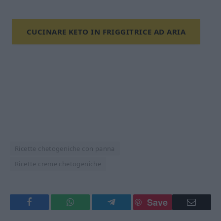
CUCINARE KETO IN FRIGGITRICE AD ARIA
Ricette chetogeniche con panna
Ricette creme chetogeniche
Save
Facebook
WhatsApp
Telegram
Email