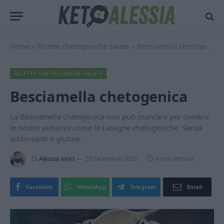
Home
»
Ricette chetogeniche salate
»
Besciamella chetogenica
RICETTE CHETOGENICHE SALATE
Besciamella chetogenica
La Besciamella chetogenica non può mancare per condire
le nostre pietanze come le Lasagne chetogeniche. Senza
addensanti e glutine.
Di
Alessia Vinci
28 Dicembre 2022
4 min lettura
Facebook
WhatsApp
Telegram
Email