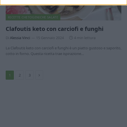
RICETTE CHETOGENICHE SALATE
Clafoutis keto con carciofi e funghi
Di
Alessia Vinci
15 Gennaio 2024
4 min lettura
La Clafoutis keto con carciofi e funghi è un piatto gustoso e saporito,
cotto in forno. Questa ricetta trae ispirazione…
Prossimo
1
2
3