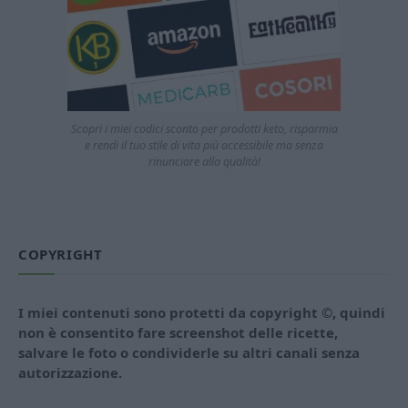
Scopri i miei codici sconto per prodotti keto, risparmia
e rendi il tuo stile di vita più accessibile ma senza
rinunciare alla qualità!
COPYRIGHT
I miei contenuti sono protetti da copyright ©, quindi
non è consentito fare screenshot delle ricette,
salvare le foto o condividerle su altri canali senza
autorizzazione.