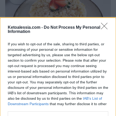
Ketoalessia.com -
Do Not Process My Personal
Information
RICETTE DOLCI CHETOGENICI
If you wish to opt-out of the sale, sharing to third parties, or
Cheesecake mimosa chetogenica
processing of your personal or sensitive information for
targeted advertising by us, please use the below opt-out
Di
Alessia Vinci
4 Marzo 2024
5 min lettura
section to confirm your selection. Please note that after your
opt-out request is processed you may continue seeing
La Cheesecake mimosa chetogenica è un’alternativa fantastica alla
interest-based ads based on personal information utilized by
tradizionale cheesecake, realizzata con ingredienti genuini e priva di
us or personal information disclosed to third parties prior to
glutine. Questa cheesecake…
your opt-out. You may separately opt-out of the further
disclosure of your personal information by third parties on the
IAB’s list of downstream participants. This information may
also be disclosed by us to third parties on the
IAB’s List of
Downstream Participants
that may further disclose it to other
third parties.