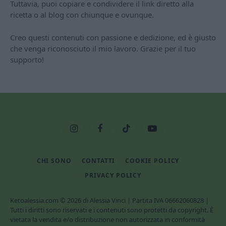
Tuttavia, puoi copiare e condividere il link diretto alla
ricetta o al blog con chiunque e ovunque.
Creo questi contenuti con passione e dedizione, ed è giusto
che venga riconosciuto il mio lavoro. Grazie per il tuo
supporto!
Instagram
Facebook
TikTok
YouTube
CHI SONO
CONTATTI
COOKIE POLICY
PRIVACY POLICY
Ketoalessia.com © 2026 di Alessia Vinci | Partita IVA 06662060828 |
Tutti i diritti sono riservati e i contenuti sono protetti da copyright. È
vietata la vendita e/o distribuzione non autorizzata in conformità