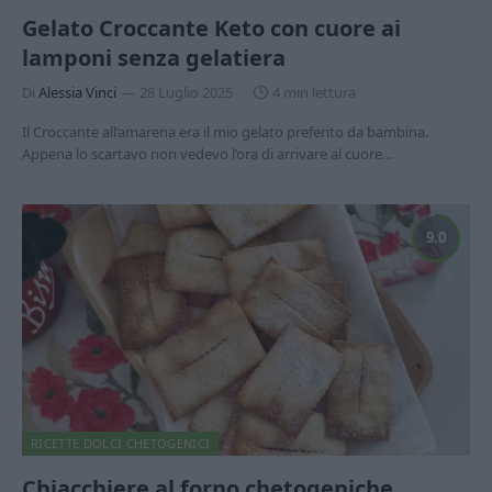
Gelato Croccante Keto con cuore ai
lamponi senza gelatiera
Di
Alessia Vinci
28 Luglio 2025
4 min lettura
Il Croccante all’amarena era il mio gelato preferito da bambina.
Appena lo scartavo non vedevo l’ora di arrivare al cuore…
9.0
RICETTE DOLCI CHETOGENICI
Chiacchiere al forno chetogeniche