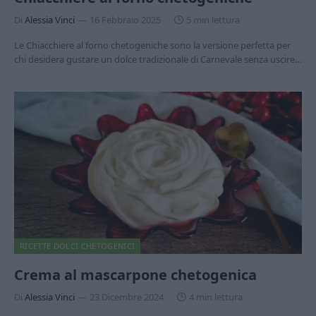
Di
Alessia Vinci
16 Febbraio 2025
5 min lettura
Le Chiacchiere al forno chetogeniche sono la versione perfetta per
chi desidera gustare un dolce tradizionale di Carnevale senza uscire…
RICETTE DOLCI CHETOGENICI
Crema al mascarpone chetogenica
Di
Alessia Vinci
23 Dicembre 2024
4 min lettura