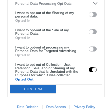
Personal Data Processing Opt Outs
I want to opt-out of the Sharing of my
personal data.
Opted In
RICETTE DOLCI CHETOGENICI
I want to opt-out of the Sale of my
Personal Data.
Opted In
Dolce keto con mousse alle fragole
Di
Alessia Vinci
14 Febbraio 2024
6 min lettura
I want to opt-out of processing my
Personal Data for Targeted Advertising.
Opted In
Il Dolce keto con mousse alle fragole è una ricetta facile e gustosa e
non c’è bisogno di accendere il…
I want to opt-out of Collection, Use,
Retention, Sale, and/or Sharing of my
Personal Data that Is Unrelated with the
Purposes for which it was collected.
Opted Out
CONFIRM
Data Deletion
Data Access
Privacy Policy