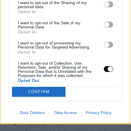
tagliandoli a fette sottili. Spella e
I want to opt-out of the Sharing of my
personal data.
affetta i funghi. Metti da parte
Opted In
I want to opt-out of the Sale of my
Accendi il forno e preriscaldalo a
Personal Data.
Opted In
180° ventilato.
I want to opt-out of processing my
Ungi una teglia da 15 cm con del
Personal Data for Targeted Advertising.
Opted In
burro oppure olio per evitare che la
I want to opt-out of Collection, Use,
clafoutis si attacchi. Metti da parte.
Retention, Sale, and/or Sharing of my
Personal Data that Is Unrelated with the
Purposes for which it was collected.
In una ciotola sbatti l’uovo con la
Opted Out
panna, il formaggio grattugiato,
CONFIRM
sale, pepe a aromi a piacere,
mescola bene.
Data Deletion
Data Access
Privacy Policy
Aggiungi i funghi, i carciofi e il