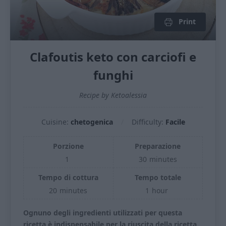
Print
Clafoutis keto con carciofi e
funghi
Recipe by Ketoalessia
Cuisine:
chetogenica
Difficulty:
Facile
Porzione
Preparazione
1
30
minutes
Tempo di cottura
Tempo totale
20
minutes
1
hour
Ognuno degli ingredienti utilizzati per questa
ricetta è indispensabile per la riuscita della ricetta