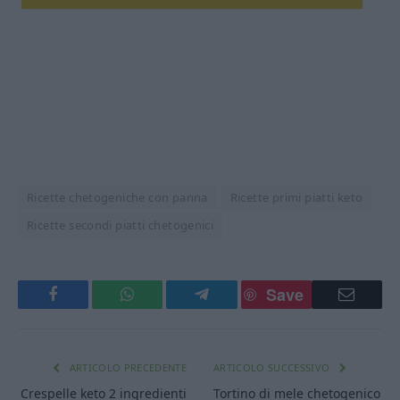
Ricette chetogeniche con panna
Ricette primi piatti keto
Ricette secondi piatti chetogenici
Save
Facebook
WhatsApp
Telegram
Email
ARTICOLO PRECEDENTE
ARTICOLO SUCCESSIVO
Crespelle keto 2 ingredienti
Tortino di mele chetogenico