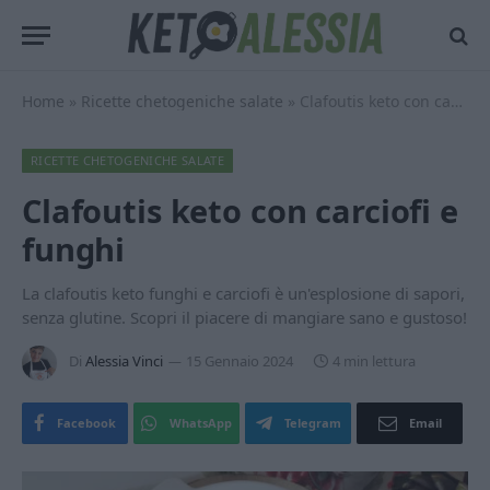
Home
»
Ricette chetogeniche salate
»
Clafoutis keto con carciofi e funghi
RICETTE CHETOGENICHE SALATE
Clafoutis keto con carciofi e
funghi
La clafoutis keto funghi e carciofi è un'esplosione di sapori,
senza glutine. Scopri il piacere di mangiare sano e gustoso!
Di
Alessia Vinci
15 Gennaio 2024
4 min lettura
Facebook
WhatsApp
Telegram
Email