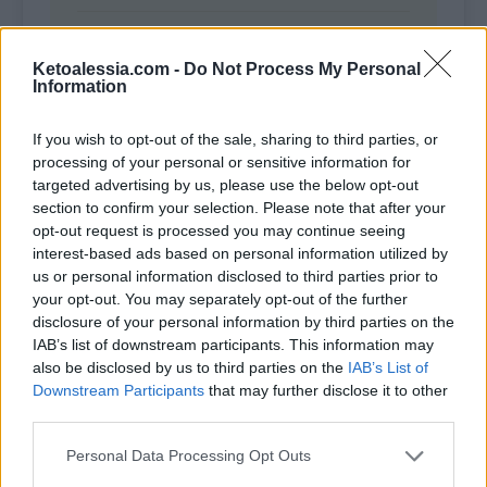
30 g di parmigiano grattugiato
Ketoalessia.com -
Do Not Process My Personal
Information
50 g di formaggio Gouda a
dadini
If you wish to opt-out of the sale, sharing to third parties, or
processing of your personal or sensitive information for
targeted advertising by us, please use the below opt-out
Sale, pepe e aromi a piacere
section to confirm your selection. Please note that after your
opt-out request is processed you may continue seeing
interest-based ads based on personal information utilized by
Olio evo per ungere la teglia
us or personal information disclosed to third parties prior to
your opt-out. You may separately opt-out of the further
disclosure of your personal information by third parties on the
IAB’s list of downstream participants. This information may
COME FARE
also be disclosed by us to third parties on the
IAB’s List of
Downstream Participants
that may further disclose it to other
third parties.
Prepara i carciofi rimuovendo le
foglie esterne, la barba interna e
Personal Data Processing Opt Outs