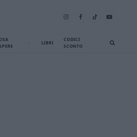
Instagram
Facebook
TikTok
YouTube
OSA
CODICI
LIBRI
APERE
SCONTO