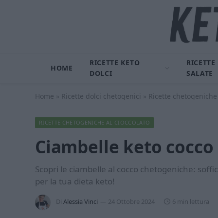
RICETTE KETO
RICETTE
HOME
DOLCI
SALATE
Home
»
Ricette dolci chetogenici
»
Ricette chetogeniche 
RICETTE CHETOGENICHE AL CIOCCOLATO
Ciambelle keto cocco 
Scopri le ciambelle al cocco chetogeniche: soffici
per la tua dieta keto!
Di
Alessia Vinci
24 Ottobre 2024
6 min lettura