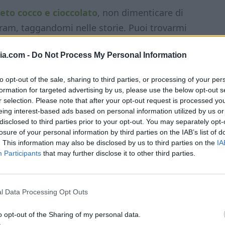
eto cocco e cioccolato
, non dimenticare di
gram, taggandomi nelle storie. Puoi trovarmi
ia.com -
Do Not Process My Personal Information
to opt-out of the sale, sharing to third parties, or processing of your per
formation for targeted advertising by us, please use the below opt-out s
r selection. Please note that after your opt-out request is processed y
lle keto cocco e cioccolato
eing interest-based ads based on personal information utilized by us or
disclosed to third parties prior to your opt-out. You may separately opt-
losure of your personal information by third parties on the IAB’s list of
no preparate con
farina di mandorle
, che
. This information may also be disclosed by us to third parties on the
IA
Participants
that may further disclose it to other third parties.
ani. Il
cocco rapè
intensifica il sapore,
pasto, mentre l’
olio di cocco fuso
,
eritritolo
per dolcificare naturalmente e
l Data Processing Opt Outs
 nota golosa. Infine, il lievito rende le
o opt-out of the Sharing of my personal data.