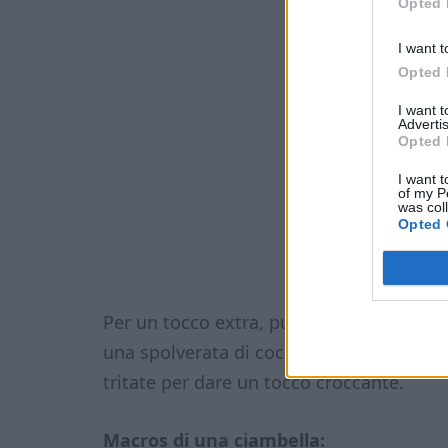
Opted 
I want t
Opted 
I want 
Advertis
Opted 
I want t
of my P
was col
Opted 
Per un tocco extra, puoi decorare le tue
una spolverata di cocco rapè. Puoi anch
tritate per dare un tocco croccante.
Macros di una ciambella: