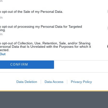
In
o opt-out of the Sale of my Personal Data.
In
to opt-out of processing my Personal Data for Targeted
ing.
In
o opt-out of Collection, Use, Retention, Sale, and/or Sharing
ersonal Data that Is Unrelated with the Purposes for which it
lected.
Out
CONFIRM
 ciambelle con cioccolato fondente fuso
e
Data Deletion
Data Access
Privacy Policy
e aggiungere una granella di noci o mandorle