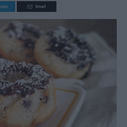
gram
Email