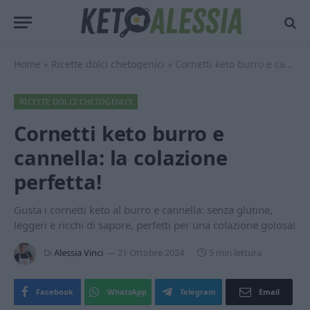
Home
»
Ricette dolci chetogenici
»
Cornetti keto burro e cannella: la colazione perfetta!
RICETTE DOLCI CHETOGENICI
Cornetti keto burro e
cannella: la colazione
perfetta!
Gusta i cornetti keto al burro e cannella: senza glutine,
leggeri e ricchi di sapore, perfetti per una colazione golosa!
Di
Alessia Vinci
21 Ottobre 2024
5 min lettura
Facebook
WhatsApp
Telegram
Email