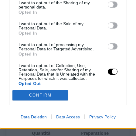
I want to opt-out of the Sharing of my
personal data.
Opted In
I want to opt-out of the Sale of my
Personal Data.
Opted In
I want to opt-out of processing my
Pin
Print
Personal Data for Targeted Advertising.
Opted In
I want to opt-out of Collection, Use,
Cornetti keto burro e
Retention, Sale, and/or Sharing of my
Personal Data that Is Unrelated with the
cannella: la colazione
Purposes for which it was collected.
Opted Out
perfetta!
CONFIRM
Recipe by Ketoalessia
Data Deletion
Data Access
Privacy Policy
Cuisine:
chetogenica
Difficulty:
Facile
Quantità
Preparazione