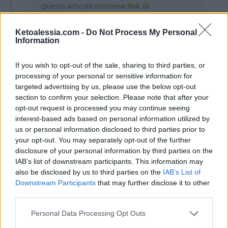
Questo articolo
contiene link di
affiliazione.
In qualità di Associate
Amazon, guadagno una piccola
Ketoalessia.com -
Do Not Process My Personal
Information
commissione dagli acquisti idonei.
L’affiliazione mi aiuta a coprire le spese
associate alla gestione di questo sito. Per
If you wish to opt-out of the sale, sharing to third parties, or
te non ci sono costi aggiuntivi.
processing of your personal or sensitive information for
targeted advertising by us, please use the below opt-out
section to confirm your selection. Please note that after your
opt-out request is processed you may continue seeing
interest-based ads based on personal information utilized by
us or personal information disclosed to third parties prior to
your opt-out. You may separately opt-out of the further
disclosure of your personal information by third parties on the
Ti lascio alla ricetta completa!
IAB’s list of downstream participants. This information may
also be disclosed by us to third parties on the
IAB’s List of
Downstream Participants
that may further disclose it to other
third parties.
Personal Data Processing Opt Outs