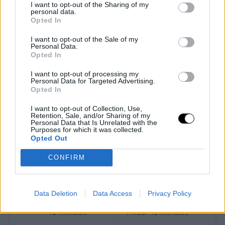
I want to opt-out of the Sharing of my
personal data.
Opted In
I want to opt-out of the Sale of my
Personal Data.
Opted In
I want to opt-out of processing my
Pin
Print
Personal Data for Targeted Advertising.
Opted In
Girelle chetogeniche al cacao
I want to opt-out of Collection, Use,
Retention, Sale, and/or Sharing of my
Personal Data that Is Unrelated with the
Purposes for which it was collected.
Recipe by Ketoalessia
Opted Out
CONFIRM
Porzioni
Preparazione
6
girelle
1
hour
Data Deletion
Data Access
Privacy Policy
Tempo di cottura
Tempo totale
12
minutes
1
hour
12
minutes