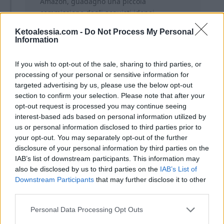
Amazon, guadagno una piccola
commissione dagli acquisti idonei.
L’affiliazione mi aiuta a coprire le spese
Ketoalessia.com -
Do Not Process My Personal
associate alla gestione di questo sito. Per
Information
te non ci sono costi aggiuntivi.
If you wish to opt-out of the sale, sharing to third parties, or
processing of your personal or sensitive information for
targeted advertising by us, please use the below opt-out
section to confirm your selection. Please note that after your
opt-out request is processed you may continue seeing
interest-based ads based on personal information utilized by
Ti lascio alla ricetta completa!
us or personal information disclosed to third parties prior to
your opt-out. You may separately opt-out of the further
disclosure of your personal information by third parties on the
IAB’s list of downstream participants. This information may
also be disclosed by us to third parties on the
IAB’s List of
Downstream Participants
that may further disclose it to other
third parties.
Personal Data Processing Opt Outs