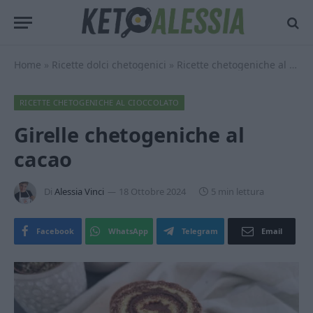
Home
»
Ricette dolci chetogenici
»
Ricette chetogeniche al cioccolato
RICETTE CHETOGENICHE AL CIOCCOLATO
Girelle chetogeniche al
cacao
Di
Alessia Vinci
18 Ottobre 2024
5 min lettura
Facebook
WhatsApp
Telegram
Email