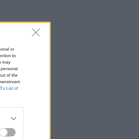
sonal or
ection to
ou may
 personal
out of the
 downstream
B’s List of