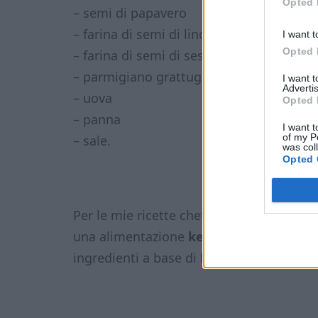
Opted 
– semi di papavero
– farina di semi di lino
I want t
Opted 
– farina di semi di sesamo
– parmigiano grattugiato
I want 
Advertis
– uova
Opted 
– panna
I want t
of my P
– sale.
was col
Opted 
Per le mie ricette chetogeniche utilizzo 
una alimentazione
keto low carb
. Se se
ingredienti a base di latte con prodotti l