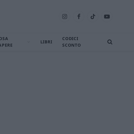
Instagram
Facebook
TikTok
YouTube
OSA
CODICI
LIBRI
APERE
SCONTO