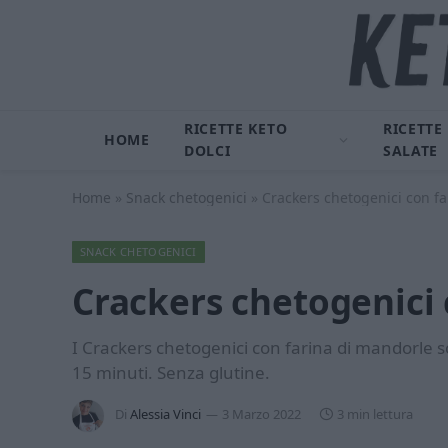
RICETTE KETO
RICETTE
HOME
DOLCI
SALATE
Home
»
Snack chetogenici
»
Crackers chetogenici con f
SNACK CHETOGENICI
Crackers chetogenici 
I Crackers chetogenici con farina di mandorle so
15 minuti. Senza glutine.
Di
Alessia Vinci
3 Marzo 2022
3 min lettura