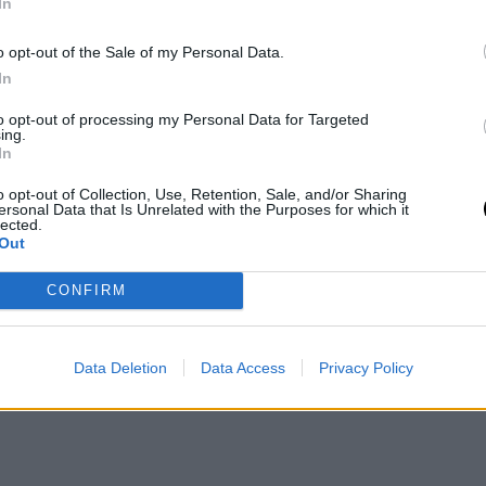
In
o opt-out of the Sale of my Personal Data.
In
to opt-out of processing my Personal Data for Targeted
ing.
In
o opt-out of Collection, Use, Retention, Sale, and/or Sharing
ersonal Data that Is Unrelated with the Purposes for which it
lected.
Out
CONFIRM
solo
ingredienti semplici e genuini
adatti ad
i
intollerante al lattosio
sostituisci gli
Data Deletion
Data Access
Privacy Policy
actose free.