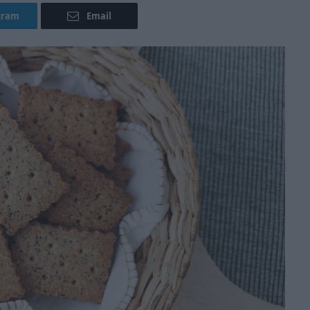
gram
Email