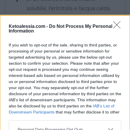
solubile, l’eritritolo e l’acqua calda.
Con il montalatte mescola finché
non ottieni una schiuma soda.
Ketoalessia.com -
Do Not Process My Personal
Information
In un bicchiere alto versa lo
If you wish to opt-out of the sale, sharing to third parties, or
sciroppo al caramello (o il
processing of your personal or sensitive information for
targeted advertising by us, please use the below opt-out
dolcificante che preferisci) e il latte
section to confirm your selection. Please note that after your
caldo o freddo. Mescola
opt-out request is processed you may continue seeing
interest-based ads based on personal information utilized by
velocemente con il montalatte.
us or personal information disclosed to third parties prior to
your opt-out. You may separately opt-out of the further
Per la versione fredda, aggiungi
disclosure of your personal information by third parties on the
anche dei cubetti di ghiaccio.
IAB’s list of downstream participants. This information may
also be disclosed by us to third parties on the
IAB’s List of
Downstream Participants
that may further disclose it to other
Versa sopra il latte la schiuma di
third parties.
caffè e mescola velocemente.
Personal Data Processing Opt Outs