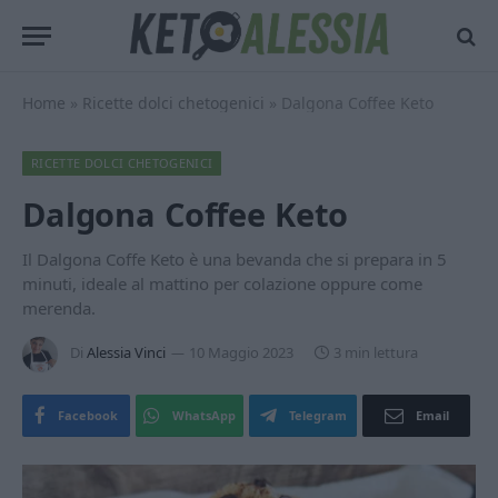
Home
»
Ricette dolci chetogenici
»
Dalgona Coffee Keto
RICETTE DOLCI CHETOGENICI
Dalgona Coffee Keto
Il Dalgona Coffe Keto è una bevanda che si prepara in 5
minuti, ideale al mattino per colazione oppure come
merenda.
Di
Alessia Vinci
10 Maggio 2023
3 min lettura
Facebook
WhatsApp
Telegram
Email