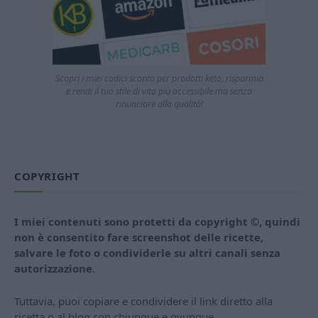
Scopri i miei codici sconto per prodotti keto, risparmia
e rendi il tuo stile di vita più accessibile ma senza
rinunciare alla qualità!
COPYRIGHT
I miei contenuti sono protetti da copyright ©, quindi
non è consentito fare screenshot delle ricette,
salvare le foto o condividerle su altri canali senza
autorizzazione.
Tuttavia, puoi copiare e condividere il link diretto alla
ricetta o al blog con chiunque e ovunque.