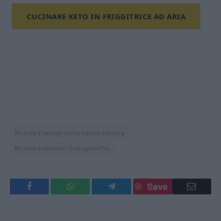
CUCINARE KETO IN FRIGGITRICE AD ARIA
Ricette chetogeniche senza cottura
Ricette colazioni chetogeniche
Save
Facebook
WhatsApp
Telegram
Email