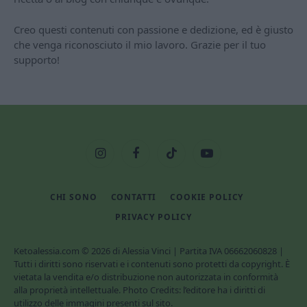
Creo questi contenuti con passione e dedizione, ed è giusto
che venga riconosciuto il mio lavoro. Grazie per il tuo
supporto!
Instagram
Facebook
TikTok
YouTube
CHI SONO
CONTATTI
COOKIE POLICY
PRIVACY POLICY
Ketoalessia.com © 2026 di Alessia Vinci | Partita IVA 06662060828 |
Tutti i diritti sono riservati e i contenuti sono protetti da copyright. È
vietata la vendita e/o distribuzione non autorizzata in conformità
alla proprietà intellettuale. Photo Credits: l’editore ha i diritti di
utilizzo delle immagini presenti sul sito.