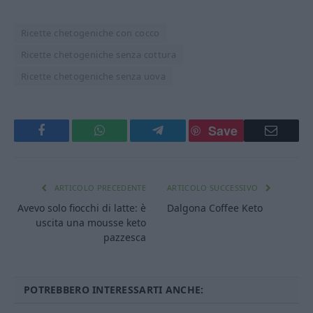
Ricette chetogeniche con cocco
Ricette chetogeniche senza cottura
Ricette chetogeniche senza uova
Save
Facebook
WhatsApp
Telegram
Email
ARTICOLO PRECEDENTE
ARTICOLO SUCCESSIVO
Avevo solo fiocchi di latte: è
Dalgona Coffee Keto
uscita una mousse keto
pazzesca
POTREBBERO INTERESSARTI ANCHE: