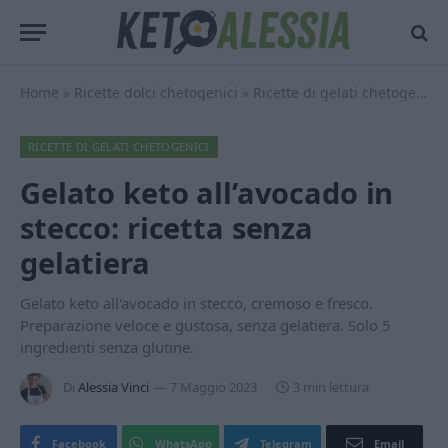
Home
»
Ricette dolci chetogenici
»
Ricette di gelati chetogenici
RICETTE DI GELATI CHETOGENICI
Gelato keto all’avocado in
stecco: ricetta senza
gelatiera
Gelato keto all'avocado in stecco, cremoso e fresco.
Preparazione veloce e gustosa, senza gelatiera. Solo 5
ingredienti senza glutine.
Di
Alessia Vinci
7 Maggio 2023
3 min lettura
Facebook
WhatsApp
Telegram
Email