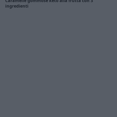
Caramelle gommose keto alla frutta con 3
ingredienti