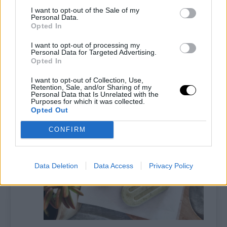
tanto.
I want to opt-out of the Sale of my
Personal Data.
Opted In
Versa la crema in 2 stampi per
gelato e chiudi con l’apposito
I want to opt-out of processing my
Personal Data for Targeted Advertising.
coperchio oppure metti in una
Opted In
ciotola e ricopri con la pellicola
I want to opt-out of Collection, Use,
Retention, Sale, and/or Sharing of my
trasparente a contatto con il gelato.
Personal Data that Is Unrelated with the
Purposes for which it was collected.
Opted Out
Metti in freezer per almeno 3 ore.
CONFIRM
Data Deletion
Data Access
Privacy Policy