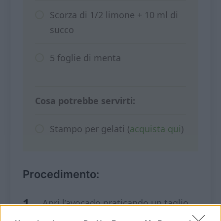
Scorza di 1/2 limone + 10 ml di
succo
5 foglie di menta
Cosa potrebbe servirti:
Stampo per gelati (
acquista qui
)
Procedimento:
Apri l’avocado praticando un taglio
circolare dalla parte più lunga, togli