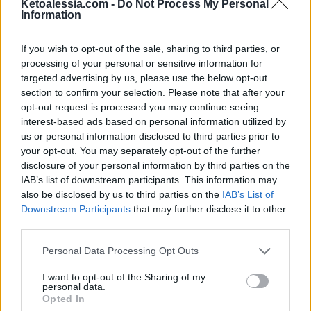
Ketoalessia.com -
Do Not Process My Personal
Information
il nocciolo ed estrai la polpa con
l’aiuto di un cucchiaio.
If you wish to opt-out of the sale, sharing to third parties, or
processing of your personal or sensitive information for
Taglia a pezzetti, conserva in un
targeted advertising by us, please use the below opt-out
section to confirm your selection. Please note that after your
contenitore o in un sacchetto per
opt-out request is processed you may continue seeing
alimenti e conserva in freezer per 1
interest-based ads based on personal information utilized by
us or personal information disclosed to third parties prior to
ora.
your opt-out. You may separately opt-out of the further
disclosure of your personal information by third parties on the
Trascorso il tempo, riprendi
IAB’s list of downstream participants. This information may
l’avocado, ormai freddo, e versa nel
also be disclosed by us to third parties on the
IAB’s List of
Downstream Participants
that may further disclose it to other
boccale del frullatore insieme a tutti
third parties.
gli altri ingredienti e frulla finché
Personal Data Processing Opt Outs
non ottieni una crema liscia.
I want to opt-out of the Sharing of my
personal data.
Se necessario mescola di tanto in
Opted In