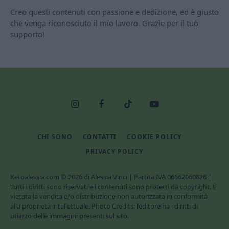
Creo questi contenuti con passione e dedizione, ed è giusto
che venga riconosciuto il mio lavoro. Grazie per il tuo
supporto!
Instagram
Facebook
TikTok
YouTube
CHI SONO
CONTATTI
COOKIE POLICY
PRIVACY POLICY
Ketoalessia.com © 2026 di Alessia Vinci | Partita IVA 06662060828 |
Tutti i diritti sono riservati e i contenuti sono protetti da copyright. È
vietata la vendita e/o distribuzione non autorizzata in conformità
alla proprietà intellettuale. Photo Credits: l’editore ha i diritti di
utilizzo delle immagini presenti sul sito.