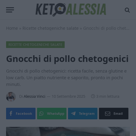
Home
»
Ricette chetogeniche salate
»
Gnocchi di pollo chetogenici
RICETTE CHETOGENICHE SALATE
Gnocchi di pollo chetogenici
Gnocchi di pollo chetogenici: ricetta facile, senza glutine e
low carb. Un piatto nutriente e saporito, pronto in pochi
minuti.
Di
Alessia Vinci
10 Settembre 2025
3 min lettura
Facebook
WhatsApp
Telegram
Email