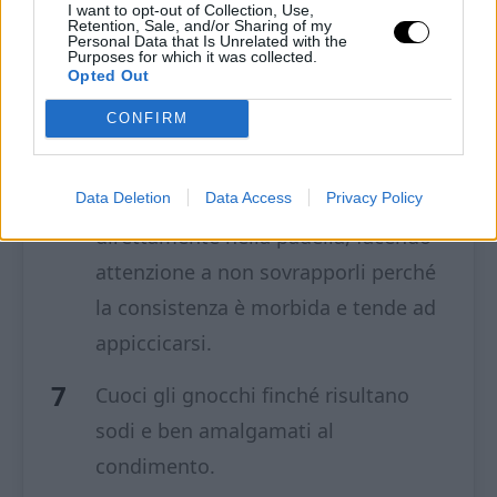
l’aglio e qualche foglia di salvia, poi
I want to opt-out of Collection, Use,
Retention, Sale, and/or Sharing of my
aggiungi carota, sedano e olive,
Personal Data that Is Unrelated with the
Purposes for which it was collected.
lasciando cuocere finché le verdure
Opted Out
si ammorbidiscono.
CONFIRM
Con una forbice ricava piccoli pezzi
di impasto e lasciali cadere
Data Deletion
Data Access
Privacy Policy
direttamente nella padella, facendo
attenzione a non sovrapporli perché
la consistenza è morbida e tende ad
appiccicarsi.
Cuoci gli gnocchi finché risultano
sodi e ben amalgamati al
condimento.