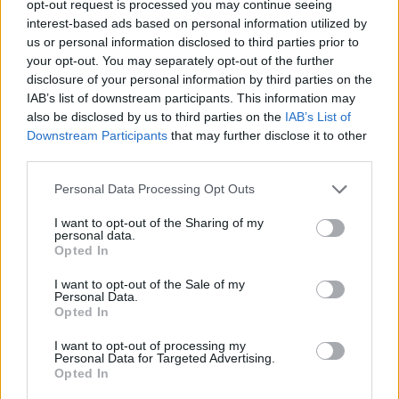
opt-out request is processed you may continue seeing
Lessa il pollo in acqua bollente per
interest-based ads based on personal information utilized by
pochi minuti e lascialo raffreddare.
us or personal information disclosed to third parties prior to
your opt-out. You may separately opt-out of the further
Mettilo in un tritatutto insieme al
disclosure of your personal information by third parties on the
IAB’s list of downstream participants. This information may
tuorlo, alla fibra di avena, alla farina
also be disclosed by us to third parties on the
IAB’s List of
di semi di lino, al sale e agli aromi.
Downstream Participants
that may further disclose it to other
third parties.
Frulla fino a ottenere un composto
Personal Data Processing Opt Outs
sbricioloso, quindi incorpora poco
I want to opt-out of the Sharing of my
albume alla volta finché non diventa
personal data.
Opted In
compatto e facile da lavorare.
I want to opt-out of the Sale of my
Personal Data.
Fai riposare l’impasto mentre prepari
Opted In
il condimento.
I want to opt-out of processing my
Personal Data for Targeted Advertising.
In una padella sciogli il ghee con
Opted In