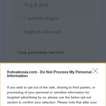
10 g di ghee
1 spicchio d’aglio
Foglie di salvia q.b.
Cosa potrebbe servirti:
Macinacaffè elettrico per
Ketoalessia.com -
Do Not Process My Personal
macinare i semi (
acquista qui
)
Information
If you wish to opt-out of the sale, sharing to third parties, or
processing of your personal or sensitive information for
Procedimento
targeted advertising by us, please use the below opt-out
section to confirm your selection. Please note that after your