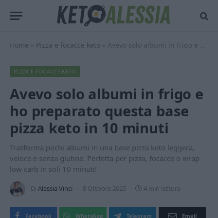
Home
»
Pizza e focacce keto
»
Avevo solo albumi in frigo e ho preparato questa base pizza keto in 10 minuti
PIZZA E FOCACCE KETO
Avevo solo albumi in frigo e
ho preparato questa base
pizza keto in 10 minuti
Trasforma pochi albumi in una base pizza keto leggera,
veloce e senza glutine. Perfetta per pizza, focacce o wrap
low carb in soli 10 minuti!
Di
Alessia Vinci
8 Ottobre 2025
4 min lettura
Facebook
WhatsApp
Telegram
Email