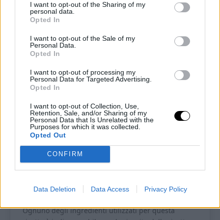
I want to opt-out of the Sharing of my
personal data.
Opted In
I want to opt-out of the Sale of my
Pin
Print
Personal Data.
Opted In
I want to opt-out of processing my
Base pizza keto con albumi
Personal Data for Targeted Advertising.
Opted In
Recipe by Ketoalessia
I want to opt-out of Collection, Use,
Retention, Sale, and/or Sharing of my
Personal Data that Is Unrelated with the
Cuisine:
chetogenica
Difficulty:
Facile
Purposes for which it was collected.
Opted Out
Porzioni
Preparazione
CONFIRM
1
10
minutes
Tempo di cottura
Tempo totale
10
minutes
20
minutes
Data Deletion
Data Access
Privacy Policy
Ognuno degli ingredienti utilizzati per questa