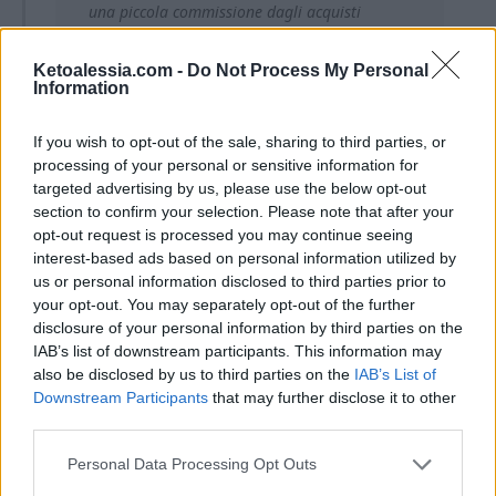
una piccola commissione dagli acquisti
idonei. L’affiliazione mi aiuta a coprire le
spese associate alla gestione di questo sito.
Ketoalessia.com -
Do Not Process My Personal
Per te non ci sono costi aggiuntivi.
Information
If you wish to opt-out of the sale, sharing to third parties, or
processing of your personal or sensitive information for
targeted advertising by us, please use the below opt-out
section to confirm your selection. Please note that after your
opt-out request is processed you may continue seeing
Ti lascio alla ricetta completa!
interest-based ads based on personal information utilized by
us or personal information disclosed to third parties prior to
your opt-out. You may separately opt-out of the further
disclosure of your personal information by third parties on the
IAB’s list of downstream participants. This information may
also be disclosed by us to third parties on the
IAB’s List of
Downstream Participants
that may further disclose it to other
third parties.
Personal Data Processing Opt Outs