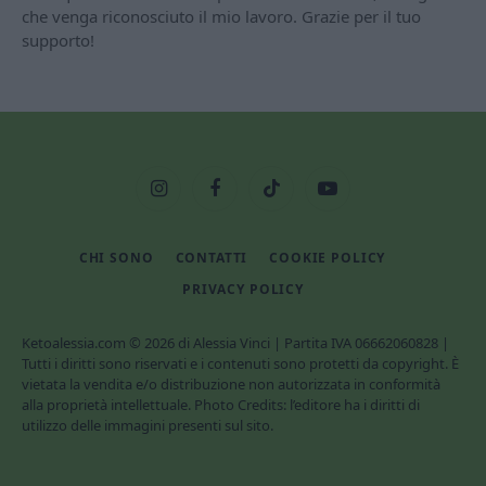
che venga riconosciuto il mio lavoro. Grazie per il tuo
supporto!
Instagram
Facebook
TikTok
YouTube
CHI SONO
CONTATTI
COOKIE POLICY
PRIVACY POLICY
Ketoalessia.com © 2026 di Alessia Vinci | Partita IVA 06662060828 |
Tutti i diritti sono riservati e i contenuti sono protetti da copyright. È
vietata la vendita e/o distribuzione non autorizzata in conformità
alla proprietà intellettuale. Photo Credits: l’editore ha i diritti di
utilizzo delle immagini presenti sul sito.