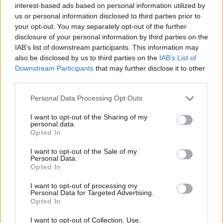
Vuoi sapere
come comporre un pasto
interest-based ads based on personal information utilized by
chetogenico
senza complicazioni? Ecco la
us or personal information disclosed to third parties prior to
your opt-out. You may separately opt-out of the further
formula:
disclosure of your personal information by third parties on the
IAB’s list of downstream participants. This information may
also be disclosed by us to third parties on the
IAB’s List of
70% GRASSI SANI
Downstream Participants
that may further disclose it to other
Avocado, olio extravergine d’oliva, olive, ghee,
third parties.
frutta secca, olio di cocco
Personal Data Processing Opt Outs
Saziano, supportano la mente e stabilizzano la
I want to opt-out of the Sharing of my
glicemia.
personal data.
Opted In
25% PROTEINE DI QUALITÀ
I want to opt-out of the Sale of my
Uova, pollo, manzo, salmone, gamberi,
Personal Data.
Opted In
tacchino
Mantengono attivo il metabolismo e nutrono i
I want to opt-out of processing my
Personal Data for Targeted Advertising.
tessuti.
Opted In
5% CARBOIDRATI A BASSO INDICE GLICEMICO
I want to opt-out of Collection, Use,