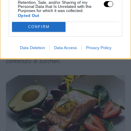
Retention, Sale, and/or Sharing of my
Personal Data that Is Unrelated with the
Mirtilli, fragole, zucchine, spinaci…
Purposes for which it was collected.
Fonte di fibre, micronutrienti e antiossidanti.
Opted Out
CONFIRM
Consiglio pratico:
inizia sempre con il grasso,
aggiungi la proteina, completa con le verdure o
Data Deletion
Data Access
Privacy Policy
una piccola porzione di frutta a basso
contenuto di zuccheri.