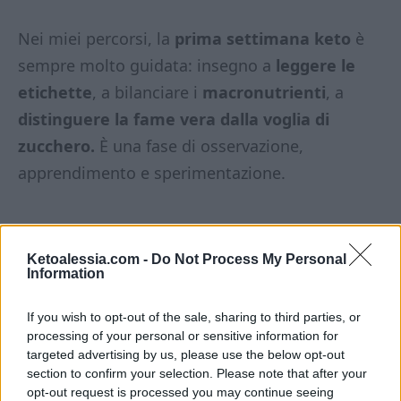
Nei miei percorsi, la
prima settimana keto
è
sempre molto guidata: insegno a
leggere le
etichette
, a bilanciare i
macronutrienti
, a
distinguere la fame vera dalla voglia di
zucchero.
È una fase di osservazione,
apprendimento e sperimentazione.
Ketoalessia.com -
Do Not Process My Personal
Information
Come comporre un piatto
keto: semplice, efficace,
If you wish to opt-out of the sale, sharing to third parties, or
processing of your personal or sensitive information for
bilanciato
targeted advertising by us, please use the below opt-out
section to confirm your selection. Please note that after your
opt-out request is processed you may continue seeing