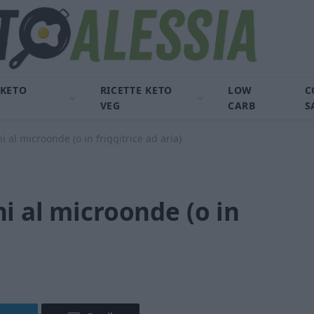
 KETO
RICETTE KETO
LOW
C
VEG
CARB
S
 al microonde (o in friggitrice ad aria)
i al microonde (o in