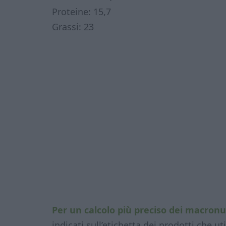
Proteine: 15,7
Grassi: 23
Per un calcolo più preciso dei macronu
indicati sull’etichetta dei prodotti che 