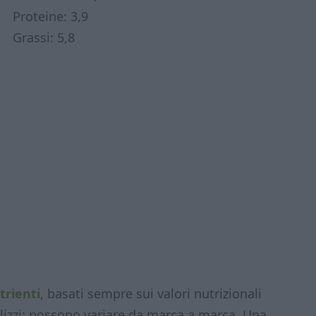
Proteine: 3,9
Grassi: 5,8
trienti
, basati sempre sui valori nutrizionali
utilizzi: possono variare da marca a marca. Una