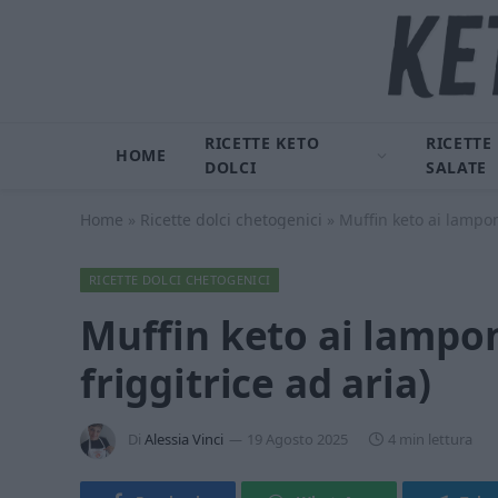
RICETTE KETO
RICETTE
HOME
DOLCI
SALATE
Home
»
Ricette dolci chetogenici
»
Muffin keto ai lamponi
RICETTE DOLCI CHETOGENICI
Muffin keto ai lampon
friggitrice ad aria)
Di
Alessia Vinci
19 Agosto 2025
4 min lettura