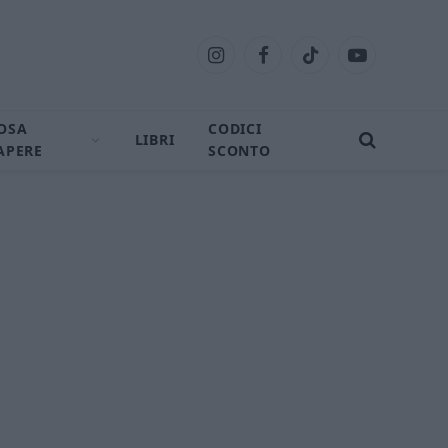
Instagram
Facebook
TikTok
YouTube
OSA
CODICI
LIBRI
APERE
SCONTO