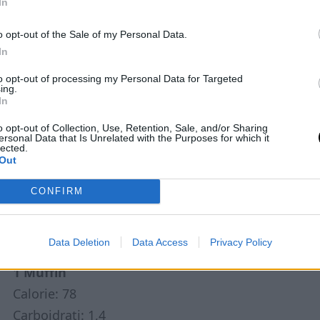
In
o opt-out of the Sale of my Personal Data.
icato: con questi
muffin keto ai lamponi
al
In
 avere in pochi minuti una merenda sana,
to opt-out of processing my Personal Data for Targeted
ing.
o e senza glutine
. Una ricetta semplice che
In
 del dolce anche seguendo la dieta
o opt-out of Collection, Use, Retention, Sale, and/or Sharing
ersonal Data that Is Unrelated with the Purposes for which it
lected.
Out
CONFIRM
i lamponi
Data Deletion
Data Access
Privacy Policy
1 Muffin
Calorie: 78
Carboidrati: 1,4