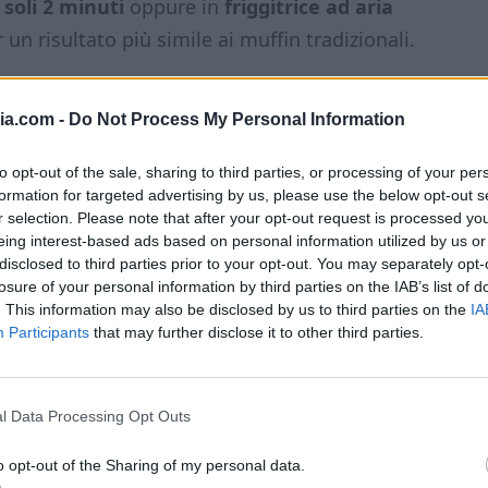
soli 2 minuti
oppure in
friggitrice ad aria
 un risultato più simile ai muffin tradizionali.
a colazione insieme a un caffè, come
ia.com -
Do Not Process My Personal Information
etto dopo cena quando hai voglia di
etosi. Puoi prepararli in anticipo e
to opt-out of the sale, sharing to third parties, or processing of your per
formation for targeted advertising by us, please use the below opt-out s
 in pochi secondi.
r selection. Please note that after your opt-out request is processed y
eing interest-based ads based on personal information utilized by us or
disclosed to third parties prior to your opt-out. You may separately opt-
losure of your personal information by third parties on the IAB’s list of
. This information may also be disclosed by us to third parties on the
IA
Participants
that may further disclose it to other third parties.
l Data Processing Opt Outs
o opt-out of the Sharing of my personal data.