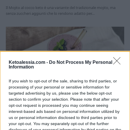
Il Mojito al cocco keto è una variante del tradizionale mojito, ma
senza zuccheri aggiunti che lo rendono adatto per…
Ketoalessia.com -
Do Not Process My Personal
Information
If you wish to opt-out of the sale, sharing to third parties, or
processing of your personal or sensitive information for
RICETTE DOLCI CHETOGENICI
targeted advertising by us, please use the below opt-out
section to confirm your selection. Please note that after your
Keto frullato mirtilli e avocado
opt-out request is processed you may continue seeing
Di
Alessia Vinci
3 Luglio 2023
3 min lettura
interest-based ads based on personal information utilized by
us or personal information disclosed to third parties prior to
Il Keto frullato mirtilli e avocado è una bevanda facile e veloce da
your opt-out. You may separately opt-out of the further
preparare, densa e gustosa, perfetta per colazione…
disclosure of your personal information by third parties on the