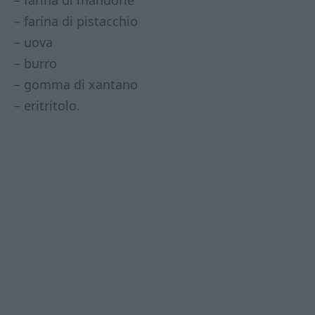
– farina di mandorle
– farina di pistacchio
– uova
– burro
– gomma di xantano
– eritritolo.