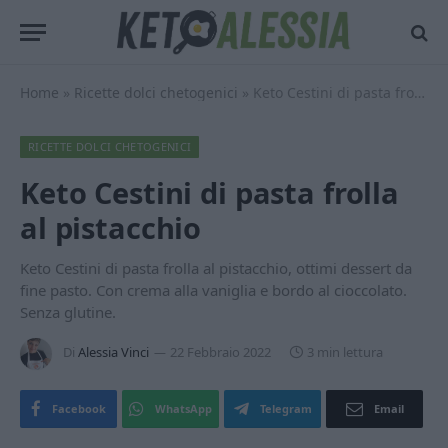
Home
»
Ricette dolci chetogenici
»
Keto Cestini di pasta frolla al pistacchio
RICETTE DOLCI CHETOGENICI
Keto Cestini di pasta frolla
al pistacchio
Keto Cestini di pasta frolla al pistacchio, ottimi dessert da
fine pasto. Con crema alla vaniglia e bordo al cioccolato.
Senza glutine.
Di
Alessia Vinci
22 Febbraio 2022
3 min lettura
Facebook
WhatsApp
Telegram
Email