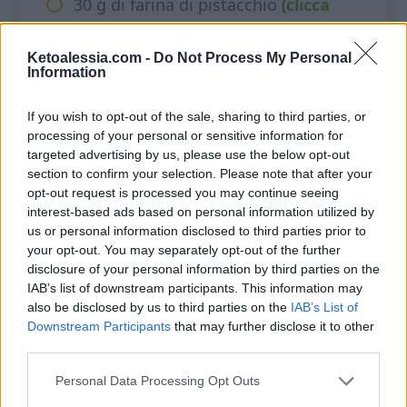
30 g di farina di pistacchio (
clicca
qui
)
Ketoalessia.com -
Do Not Process My Personal
30 gr di eritritolo a velo (
clicca qui
)
Information
½ cucchiaino di gomma di xantano
If you wish to opt-out of the sale, sharing to third parties, or
(
clicca qui
)
processing of your personal or sensitive information for
targeted advertising by us, please use the below opt-out
1 uovo
section to confirm your selection. Please note that after your
opt-out request is processed you may continue seeing
30 g di burro morbido
interest-based ads based on personal information utilized by
us or personal information disclosed to third parties prior to
your opt-out. You may separately opt-out of the further
Per la crema
disclosure of your personal information by third parties on the
IAB’s list of downstream participants. This information may
45 ml di panna
also be disclosed by us to third parties on the
IAB’s List of
Downstream Participants
that may further disclose it to other
80 g di Philadelphia
third parties.
40 ml di albume
Personal Data Processing Opt Outs