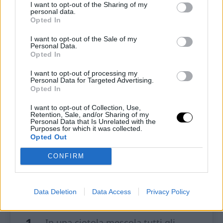
1 cucchiaio colmo di eritritolo (
clicca
I want to opt-out of the Sharing of my
personal data.
qui
)
Opted In
1 cucchiaino di vaniglia
I want to opt-out of the Sale of my
Personal Data.
Opted In
5 g di arrowroot (
clicca qui
)
+ 5 ml di acqua
I want to opt-out of processing my
Personal Data for Targeted Advertising.
Opted In
Per il bordo croccante
I want to opt-out of Collection, Use,
Retention, Sale, and/or Sharing of my
Personal Data that Is Unrelated with the
50 g di cioccolato fondente all’85%
Purposes for which it was collected.
Opted Out
Granella di pistacchio q.b.
CONFIRM
Data Deletion
Data Access
Privacy Policy
Come fare la frolla
In una ciotola mescola tutti gli