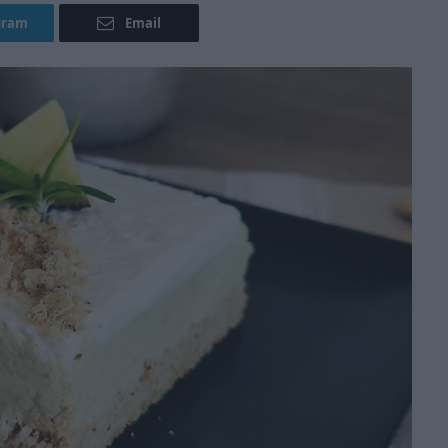
gram
Email