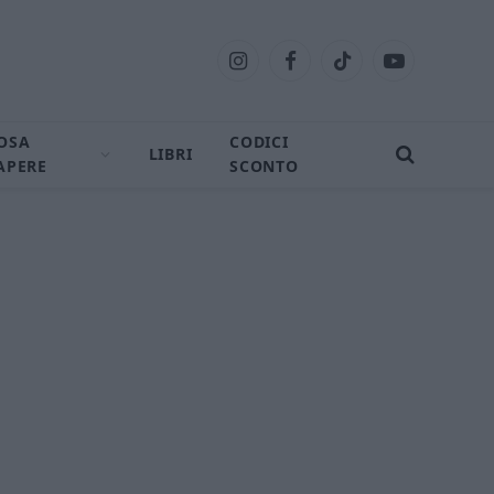
Instagram
Facebook
TikTok
YouTube
OSA
CODICI
LIBRI
APERE
SCONTO