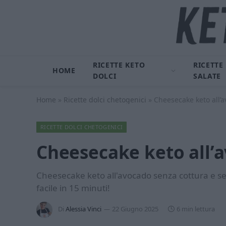
RICETTE KETO
RICETTE
HOME
DOLCI
SALATE
Home
»
Ricette dolci chetogenici
»
Cheesecake keto all’
RICETTE DOLCI CHETOGENICI
Cheesecake keto all’
Cheesecake keto all'avocado senza cottura e sen
facile in 15 minuti!
Di
Alessia Vinci
22 Giugno 2025
6 min lettura