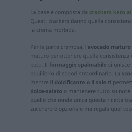
La base è composta da
crackers keto a
Questi crackers danno quella consisten
la crema morbida.
Per la parte cremosa, l’
avocado maturo
maturo per ottenere quella consistenza ve
keto. Il
formaggio spalmabile
si unisce
equilibrio di sapori straordinario. La
sco
mentre
il dolcificante o il sale
ti permet
dolce-salato
o mantenere tutto su note s
quello che rende unica questa ricetta tra
zucchero è opzionale ma regala quel tocco