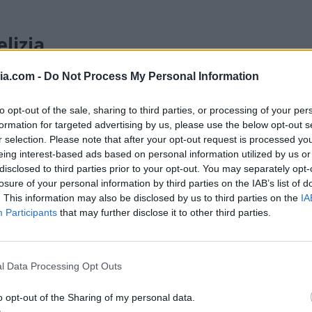
lizia
ia.com -
Do Not Process My Personal Information
 adatta a ogni momento della giornata. È
ndo hai voglia di qualcosa di cremoso ma
to opt-out of the sale, sharing to third parties, or processing of your per
dessert dopo cena
, magari accompagnata
formation for targeted advertising by us, please use the below opt-out s
r selection. Please note that after your opt-out request is processed y
eing interest-based ads based on personal information utilized by us or
disclosed to third parties prior to your opt-out. You may separately opt-
losure of your personal information by third parties on the IAB’s list of
tivo
diverso dal solito
o come antipasto
. This information may also be disclosed by us to third parties on the
IA
opti per la variante dolce, diventa uno dei
Participants
that may further disclose it to other third parties.
un pasto in bellezza.
 keto all’avocado
, non dimenticare di
l Data Processing Opt Outs
gram, taggandomi nelle storie. Puoi trovarmi
o opt-out of the Sharing of my personal data.