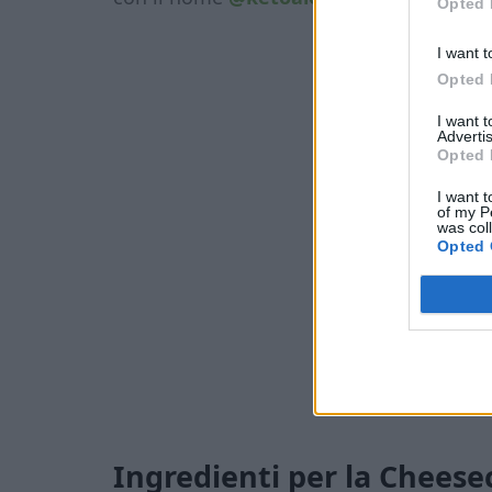
Opted 
I want t
Opted 
I want 
Advertis
Opted 
I want t
of my P
was col
Opted 
Ingredienti per la Cheese