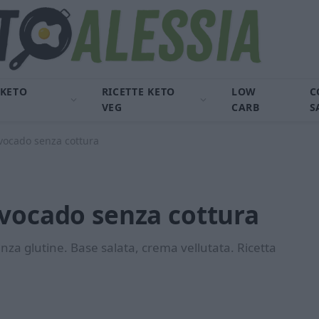
 KETO
RICETTE KETO
LOW
C
VEG
CARB
S
avocado senza cottura
avocado senza cottura
za glutine. Base salata, crema vellutata. Ricetta