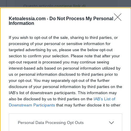
Questo articolo
contiene link di
affiliazione.
In qualità di Associate
Ketoalessia.com -
Do Not Process My Personal
Amazon, guadagno una piccola
Information
commissione dagli acquisti idonei.
L’affiliazione mi aiuta a coprire le spese
If you wish to opt-out of the sale, sharing to third parties, or
associate alla gestione di questo sito. Per
processing of your personal or sensitive information for
te non ci sono costi aggiuntivi.
targeted advertising by us, please use the below opt-out
section to confirm your selection. Please note that after your
opt-out request is processed you may continue seeing
interest-based ads based on personal information utilized by
us or personal information disclosed to third parties prior to
your opt-out. You may separately opt-out of the further
disclosure of your personal information by third parties on the
Ti lascio alla ricetta completa!
IAB’s list of downstream participants. This information may
also be disclosed by us to third parties on the
IAB’s List of
Downstream Participants
that may further disclose it to other
third parties.
Personal Data Processing Opt Outs