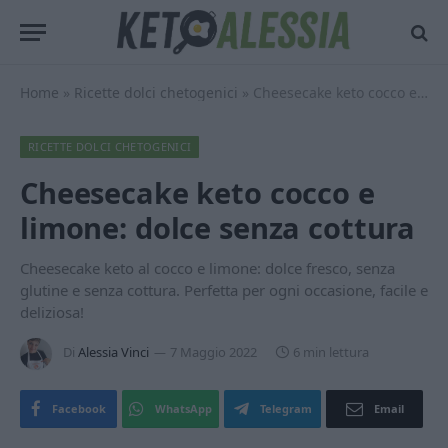
Home
»
Ricette dolci chetogenici
»
Cheesecake keto cocco e limone: dolce senza cottura
RICETTE DOLCI CHETOGENICI
Cheesecake keto cocco e
limone: dolce senza cottura
Cheesecake keto al cocco e limone: dolce fresco, senza
glutine e senza cottura. Perfetta per ogni occasione, facile e
deliziosa!
Di
Alessia Vinci
7 Maggio 2022
6 min lettura
Facebook
WhatsApp
Telegram
Email