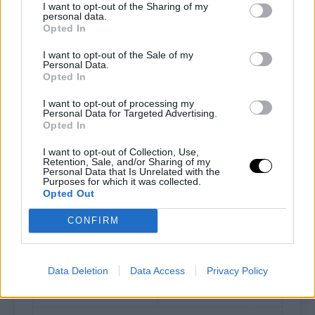
I want to opt-out of the Sharing of my
personal data.
Opted In
I want to opt-out of the Sale of my
Personal Data.
Opted In
I want to opt-out of processing my
Personal Data for Targeted Advertising.
Pin
Print
Opted In
I want to opt-out of Collection, Use,
Retention, Sale, and/or Sharing of my
Cheesecake keto cocco e
Personal Data that Is Unrelated with the
Purposes for which it was collected.
limone
Opted Out
CONFIRM
Recipe by Ketoalessia
Data Deletion
Data Access
Privacy Policy
Porzioni
Preparazione
6/8
1
hour
30
minutes