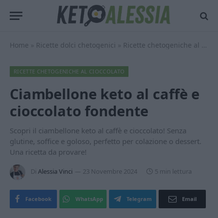
Home
»
Ricette dolci chetogenici
»
Ricette chetogeniche al cioccolato
RICETTE CHETOGENICHE AL CIOCCOLATO
Ciambellone keto al caffè e
cioccolato fondente
Scopri il ciambellone keto al caffè e cioccolato! Senza
glutine, soffice e goloso, perfetto per colazione o dessert.
Una ricetta da provare!
Di
Alessia Vinci
23 Novembre 2024
5 min lettura
Facebook
WhatsApp
Telegram
Email