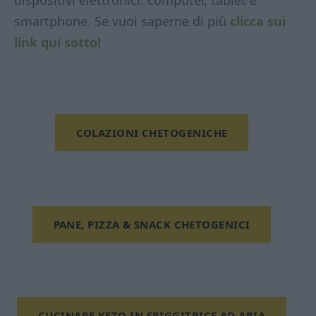
dispositivi elettronici: computer, tablet e
smartphone. Se vuoi saperne di più
clicca sui
link qui sotto!
COLAZIONI CHETOGENICHE
PANE, PIZZA & SNACK CHETOGENICI
CUCINARE KETO IN FRIGGITRICE AD ARIA