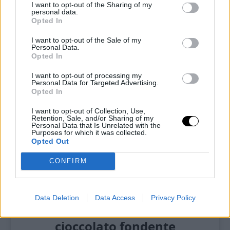
I want to opt-out of the Sharing of my
personal data.
Ti lascio alla ricetta completa!
Opted In
I want to opt-out of the Sale of my
Personal Data.
Opted In
I want to opt-out of processing my
Personal Data for Targeted Advertising.
Opted In
I want to opt-out of Collection, Use,
Retention, Sale, and/or Sharing of my
Personal Data that Is Unrelated with the
Purposes for which it was collected.
Opted Out
CONFIRM
Pin
Print
Data Deletion
Data Access
Privacy Policy
Ciambellone keto al caffè e
cioccolato fondente