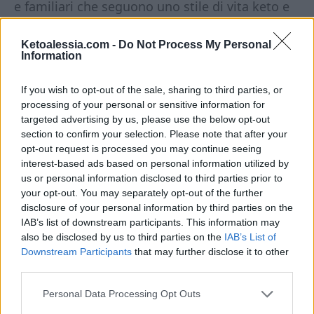
e familiari che seguono uno stile di vita keto e
low carb. Buon shopping!
Ketoalessia.com -
Do Not Process My Personal
Information
If you wish to opt-out of the sale, sharing to third parties, or
processing of your personal or sensitive information for
targeted advertising by us, please use the below opt-out
Questo articolo
contiene link di
section to confirm your selection. Please note that after your
opt-out request is processed you may continue seeing
affiliazione.
In qualità di Associate
interest-based ads based on personal information utilized by
Amazon, guadagno una piccola
us or personal information disclosed to third parties prior to
commissione dagli acquisti idonei.
your opt-out. You may separately opt-out of the further
L’affiliazione mi aiuta a coprire le spese
disclosure of your personal information by third parties on the
associate alla gestione di questo sito. Per
IAB’s list of downstream participants. This information may
te non ci sono costi aggiuntivi.
also be disclosed by us to third parties on the
IAB’s List of
Downstream Participants
that may further disclose it to other
third parties.
Personal Data Processing Opt Outs