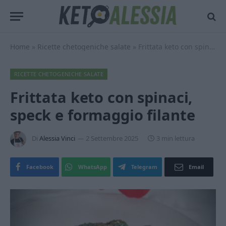
Home
»
Ricette chetogeniche salate
»
Frittata keto con spinaci, speck e formaggio filante
RICETTE CHETOGENICHE SALATE
Frittata keto con spinaci,
speck e formaggio filante
Di
Alessia Vinci
2 Settembre 2025
3 min lettura
Facebook
WhatsApp
Telegram
Email