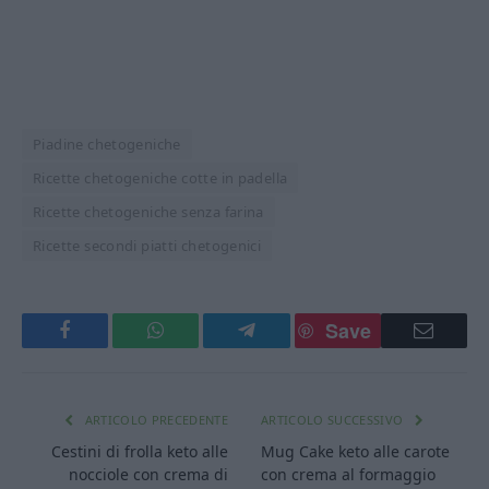
Piadine chetogeniche
Ricette chetogeniche cotte in padella
Ricette chetogeniche senza farina
Ricette secondi piatti chetogenici
Save
Facebook
WhatsApp
Telegram
Email
ARTICOLO PRECEDENTE
ARTICOLO SUCCESSIVO
Cestini di frolla keto alle
Mug Cake keto alle carote
nocciole con crema di
con crema al formaggio