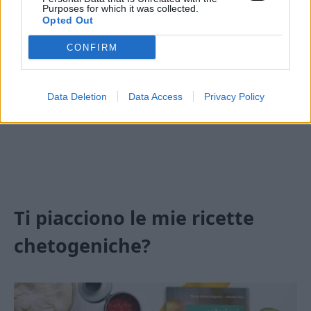
cottura finché il formaggio non sarà
Purposes for which it was collected.
Opted Out
filante.
CONFIRM
Data Deletion
Data Access
Privacy Policy
Ti piacciono le mie ricette
chetogeniche?