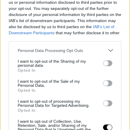
composto omogeneo.
us or personal information disclosed to third parties prior to
your opt-out. You may separately opt-out of the further
Scalda una padella antiaderente con
disclosure of your personal information by third parties on the
IAB’s list of downstream participants. This information may
l’olio e cospargi il fondo con i semi di
also be disclosed by us to third parties on the
IAB’s List of
Downstream Participants
that may further disclose it to other
sesamo.
third parties.
Versa il composto di uova e spinaci e
Personal Data Processing Opt Outs
lascia cuocere a fuoco medio per
I want to opt-out of the Sharing of my
circa 5 minuti.
personal data.
Opted In
Aggiungi lo speck e il formaggio
I want to opt-out of the Sale of my
Personal Data.
Gouda a pezzetti, quindi richiudi la
Opted In
frittata a mezzaluna.
I want to opt-out of processing my
Personal Data for Targeted Advertising.
Opted In
Girala delicatamente per far dorare
anche l’altro lato e completa la
I want to opt-out of Collection, Use,
Retention, Sale, and/or Sharing of my
Personal Data that Is Unrelated with the