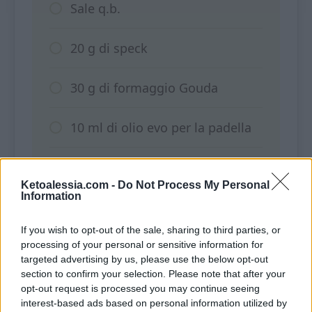
Sale q.b.
20 g di speck
30 g di formaggio Gouda
10 ml di olio evo per la padella
Semi di sesamo q.b.
Ketoalessia.com -
Do Not Process My Personal
Information
Procedimento
If you wish to opt-out of the sale, sharing to third parties, or
processing of your personal or sensitive information for
targeted advertising by us, please use the below opt-out
Frulla insieme le uova, gli spinaci e
section to confirm your selection. Please note that after your
opt-out request is processed you may continue seeing
un pizzico di sale fino a ottenere un
interest-based ads based on personal information utilized by