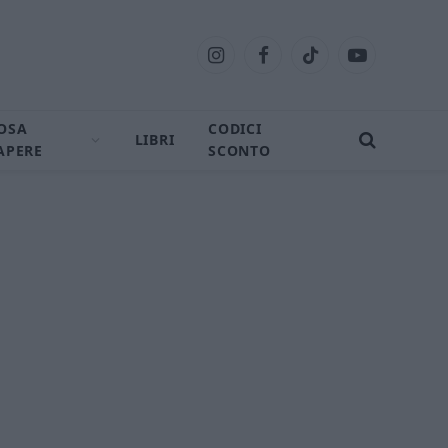
Instagram
Facebook
TikTok
YouTube
OSA
CODICI
LIBRI
APERE
SCONTO