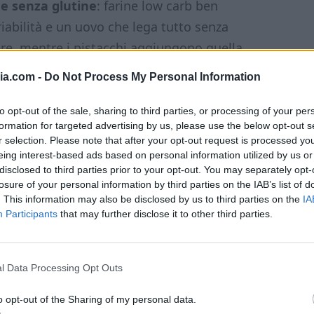
 e senza glutine
: farine low carb ben
riabilità e un uovo che lega tutto senza
ere, mentre i pistacchi aggiungono quella
tibile. Il risultato? Un cantuccio salato keto
ia.com -
Do Not Process My Personal Information
e tradizionale.
to opt-out of the sale, sharing to third parties, or processing of your per
formation for targeted advertising by us, please use the below opt-out s
r selection. Please note that after your opt-out request is processed y
eing interest-based ads based on personal information utilized by us or
disclosed to third parties prior to your opt-out. You may separately opt-
losure of your personal information by third parties on the IAB’s list of
. This information may also be disclosed by us to third parties on the
IA
Participants
that may further disclose it to other third parties.
l Data Processing Opt Outs
o opt-out of the Sharing of my personal data.