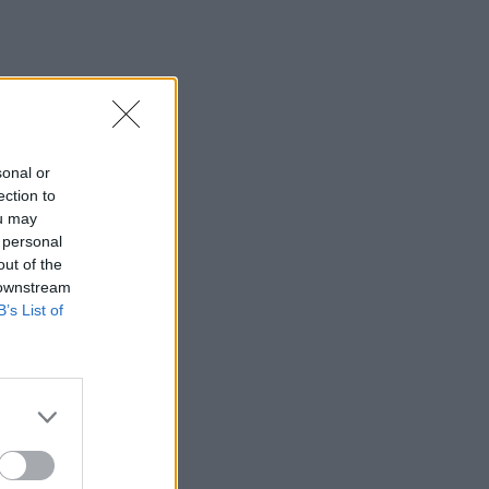
sonal or
ection to
ou may
 personal
out of the
 downstream
B’s List of