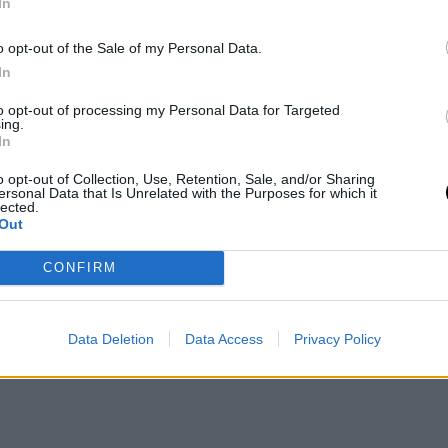
In
o opt-out of the Sale of my Personal Data.
In
to opt-out of processing my Personal Data for Targeted
ing.
In
o opt-out of Collection, Use, Retention, Sale, and/or Sharing
ersonal Data that Is Unrelated with the Purposes for which it
lected.
Out
salati keto
CONFIRM
da tenere sempre pronte.
Data Deletion
Data Access
Privacy Policy