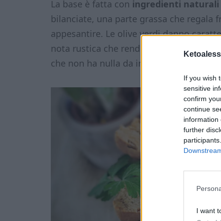
La base è fatta con
ingredienti naturali
bilanciate, una parte grassa che regala f
appesantire. Le olive verdi danno caratt
nota rustica che rende ogni morso irresis
Ketoaless
che non ha nulla da invidiare alla version
If you wish 
sensitive in
confirm you
continue se
information 
further disc
participants
Downstream 
Persona
I want t