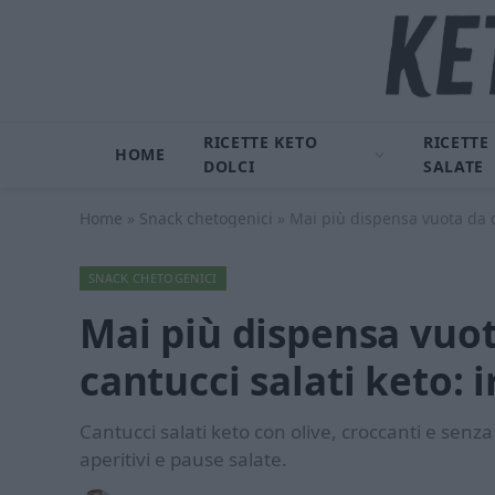
RICETTE KETO
RICETTE
HOME
DOLCI
SALATE
Home
»
Snack chetogenici
»
Mai più dispensa vuota da qu
SNACK CHETOGENICI
Mai più dispensa vuot
cantucci salati keto: ir
Cantucci salati keto con olive, croccanti e senz
aperitivi e pause salate.