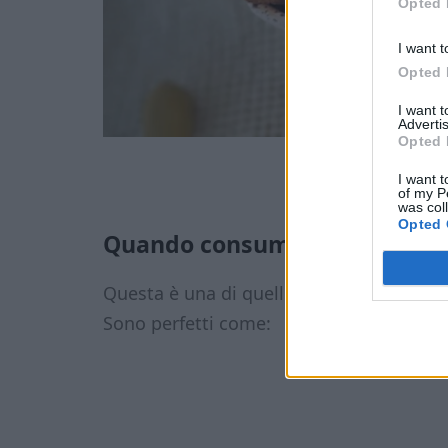
Opted 
I want t
Opted 
I want 
Advertis
Opted 
I want t
of my P
was col
Opted 
Quando consumare i cantucci 
Questa è una di quelle
ricette keto jolly
Sono perfetti come: