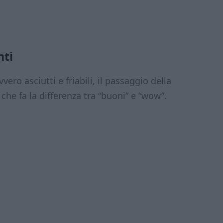
nti
vero asciutti e friabili, il passaggio della
he fa la differenza tra “buoni” e “wow”.