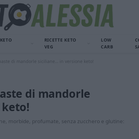
 KETO
RICETTE KETO
LOW
C
VEG
CARB
S
 paste di mandorle siciliane… in versione keto!
 paste di mandorle
 keto!
iche, morbide, profumate, senza zucchero e glutine: