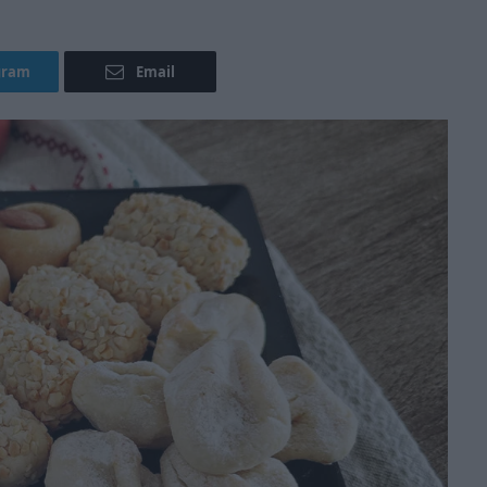
gram
Email