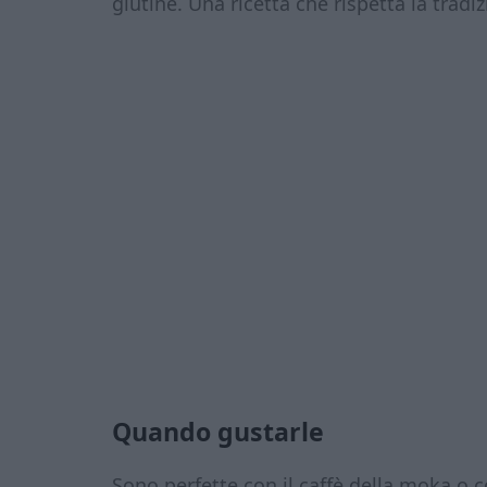
glutine. Una ricetta che rispetta la trad
Quando gustarle
Sono perfette con il caffè della moka o