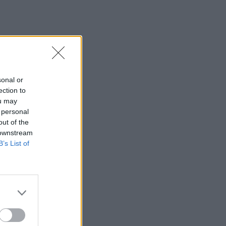
sonal or
ection to
ou may
 personal
out of the
 downstream
B’s List of