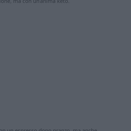
izione, ma con un’anima keto.
 con un espresso dopo pranzo, ma anche