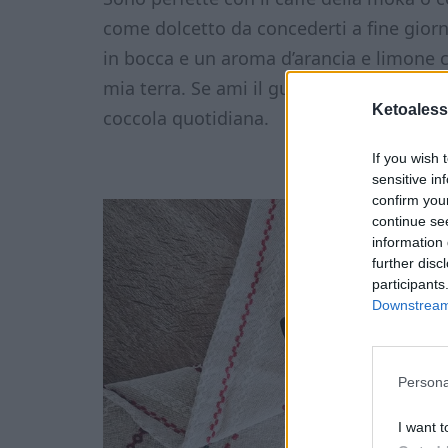
come dolcetto da concederti a fine giorn
in bocca e un aroma d’arancia e limone ch
mia terra. Se ami il gusto delle mandorl
Ketoaless
coccola quotidiana.
If you wish 
sensitive in
confirm you
continue se
information 
further disc
participants
Downstream 
Persona
I want t