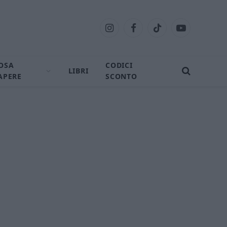
Instagram
Facebook
TikTok
YouTube
OSA
CODICI
LIBRI
APERE
SCONTO