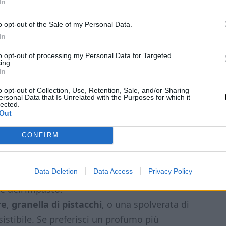
In
o opt-out of the Sale of my Personal Data.
In
to opt-out of processing my Personal Data for Targeted
ing.
In
o opt-out of Collection, Use, Retention, Sale, and/or Sharing
ersonal Data that Is Unrelated with the Purposes for which it
lected.
Out
a perfetta
CONFIRM
nissima
, che dona quella morbidezza tipica
Data Deletion
Data Access
Privacy Policy
o essere a temperatura ambiente: è il piccolo
re dell’impasto.
re
,
granella di pistacchi
, o una spolverata di
sistibile. Se preferisci un profumo più