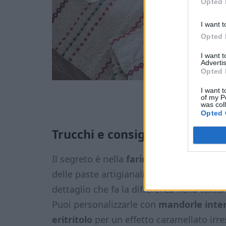
Opted 
I want t
Opted 
I want 
Advertis
Opted 
I want t
of my P
was col
Opted 
Trucchi e consigli per una res
Il segreto è nella
farina di mandorle fi
delle paste artigianali. Gli albumi devon
dettaglio che fa la differenza nella textu
Puoi personalizzarle con
mandorle inte
eritritolo
per un effetto caramellato irre