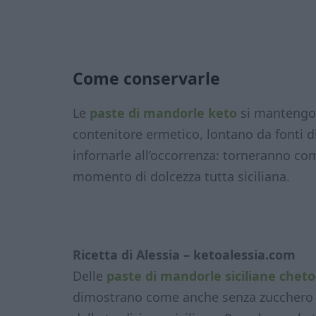
Come conservarle
Le
paste di mandorle keto
si mantengon
contenitore ermetico, lontano da fonti d
infornarle all’occorrenza: torneranno co
momento di dolcezza tutta siciliana.
Ricetta di Alessia – ketoalessia.com
Delle
paste di mandorle siciliane chet
dimostrano come anche senza zucchero si