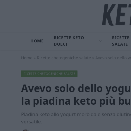
RICETTE KETO
RICETTE
HOME
DOLCI
SALATE
Home
»
Ricette chetogeniche salate
»
Avevo solo dello y
RICETTE CHETOGENICHE SALATE
Avevo solo dello yogur
la piadina keto più b
Piadina keto allo yogurt morbida e senza glutine
versatile.