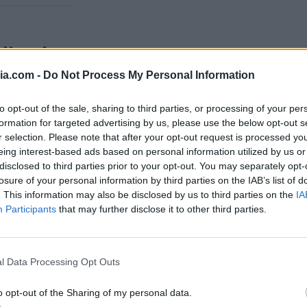
dina keto
ia.com -
Do Not Process My Personal Information
che rende l’impasto soffice e facile da
to opt-out of the sale, sharing to third parties, or processing of your per
ura, mentre i semi di lino e lo psyllium
formation for targeted advertising by us, please use the below opt-out s
 ad alto contenuto di carboidrati.
r selection. Please note that after your opt-out request is processed y
eing interest-based ads based on personal information utilized by us or
he non si sbriciola e resta morbida anche
disclosed to third parties prior to your opt-out. You may separately opt-
losure of your personal information by third parties on the IAB’s list of
. This information may also be disclosed by us to third parties on the
IA
Participants
that may further disclose it to other third parties.
o ma vuoi comunque mangiare qualcosa di
l Data Processing Opt Outs
o opt-out of the Sharing of my personal data.