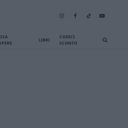
Instagram
Facebook
TikTok
YouTube
OSA
CODICI
LIBRI
APERE
SCONTO