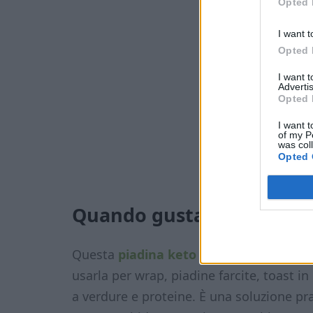
Opted 
I want t
Opted 
I want 
Advertis
Opted 
I want t
of my P
was col
Opted 
Quando gustarla
Questa
piadina keto
è perfetta a pranzo
usarla per wrap, piadine farcite, toast
a verdure e proteine. È una soluzione pr