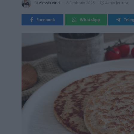
Di
Alessia Vinci
8 Febbraio 2026
4 min lettura
Facebook
WhatsApp
Tele