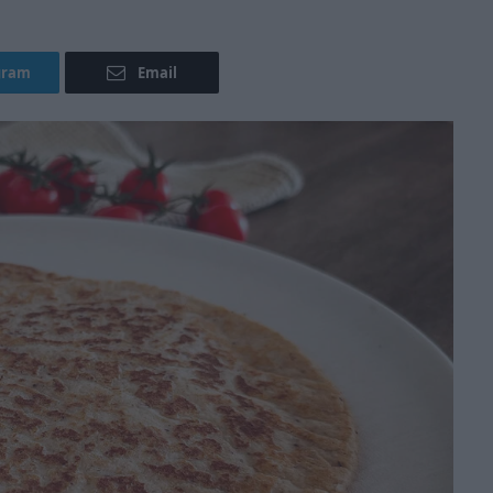
gram
Email