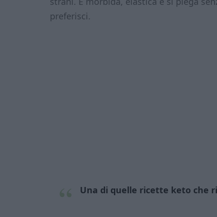
strani. È morbida, elastica e si piega se
preferisci.
Una di quelle
ricette keto
che r