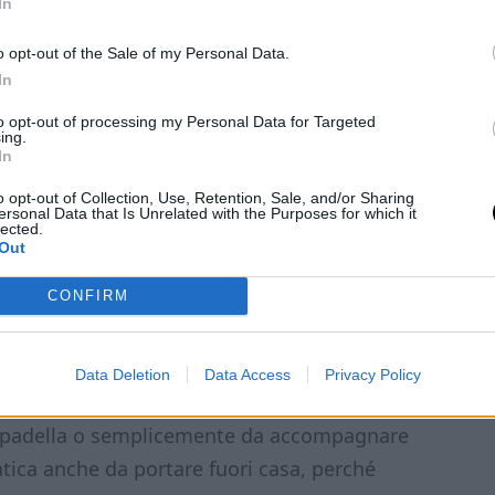
In
o opt-out of the Sale of my Personal Data.
In
to opt-out of processing my Personal Data for Targeted
ing.
In
o opt-out of Collection, Use, Retention, Sale, and/or Sharing
ersonal Data that Is Unrelated with the Purposes for which it
lected.
Out
CONFIRM
Data Deletion
Data Access
Privacy Policy
, a cena o come sostituto del pane. Puoi
 in padella o semplicemente da accompagnare
atica anche da portare fuori casa, perché