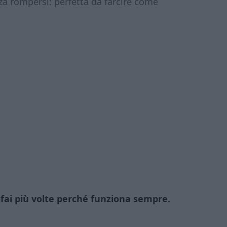
nza rompersi: perfetta da farcire come
ifai più volte perché funziona sempre.